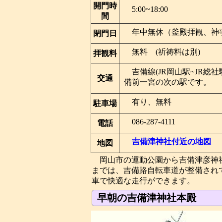
開門時
5:00~18:00
間
年中無休（釜殿拝観、神
閉門日
無料 (祈祷料は別)
拝観料
吉備線(JR岡山駅~JR
交通
備前一宮の次の駅です。
有り、無料
駐車場
086-287-4111
電話
吉備津神社付近の地図
地図
岡山市の運動公園から吉備津彦神
までは、吉備路自転車道が整備され
車で快適な走行ができます。
早朝の吉備津神社本殿