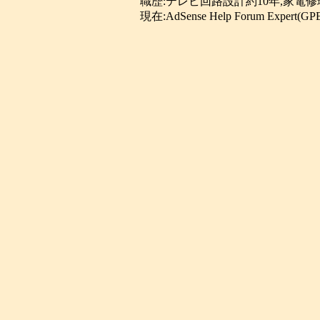
職歴:テレビ回路設計約10年,家電修
現在:AdSense Help Forum Expert