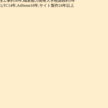
理工事約30年,職業能力開発大学校講師約5年
(GPE),TC14年,AdSense18年,サイト製作24年以上