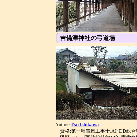
吉備津神社の弓道場
Author:
Dai Ishikawa
資格:第一種電気工事士,AI･DD総