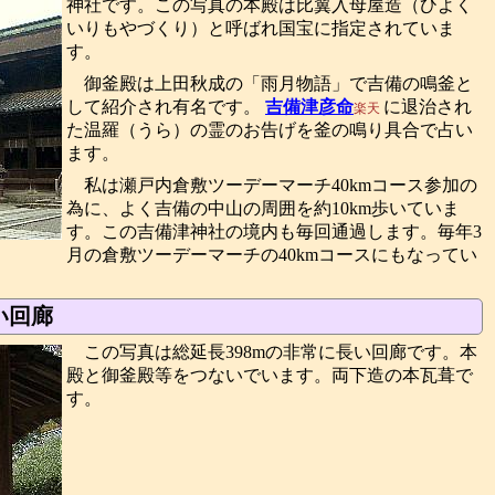
神社です。この写真の本殿は比翼入母屋造（ひよく
いりもやづくり）と呼ばれ国宝に指定されていま
す。
御釜殿は上田秋成の「雨月物語」で吉備の鳴釜と
して紹介され有名です。
吉備津彦命
に退治され
楽天
た温羅（うら）の霊のお告げを釜の鳴り具合で占い
ます。
私は瀬戸内倉敷ツーデーマーチ40kmコース参加の
為に、よく吉備の中山の周囲を約10km歩いていま
す。この吉備津神社の境内も毎回通過します。毎年3
月の倉敷ツーデーマーチの40kmコースにもなってい
い回廊
この写真は総延長398mの非常に長い回廊です。本
殿と御釜殿等をつないでいます。両下造の本瓦葺で
す。