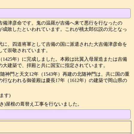
吉備津彦命です。鬼の温羅が吉備へ来て悪行を行なったの
が成敗したといわれています。これが桃太郎伝説の元となっ
時代に、四道将軍として吉備の国に派遣された大吉備津彦命を
して崇敬されています。
（1425年）に完成しました。本殿は比翼入母屋造または吉備
の大建築で、拝殿と共に国宝に指定されています。
南随神門と天文12年（1543年）再建の北随神門は、共に国の重
行なわれる御釜殿は慶長17年（1612年）の建築で岡山県の
ます)
ぶき)屋根の葺替え工事を行ないました。