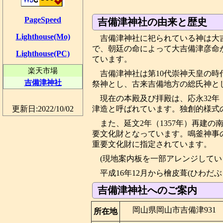
PageSpeed
吉備津神社の由来と歴史
Lighthouse(Mo)
吉備津神社に祀られている神は大
で、朝廷の命によって大吉備津彦命
Lighthouse(PC)
ています。
楽天市場
吉備津神社は第10代崇神天皇の
吉備津神社
祭神とし、古来吉備地方の総氏神と
現在の本殿及び拝殿は、応永32年
津造と呼ばれています。独創的様式
更新日:2022/10/02
また、延文2年（1357年）再建の
要文化財となっています。鳴釜神事の
重要文化財に指定されています。
(現地案内板を一部アレンジしてい
平成16年12月から檜皮葺(ひわだ
吉備津神社へのご案内
岡山県岡山市吉備津931
所在地