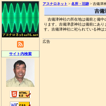
アスナロネット
>
名所・旧跡
>
吉備津
吉備
吉備津神社の所在地は備前と備中
ります。吉備津彦神社は備前にあり
す。吉備津神社に祀られている神は
広告
サイト内検索