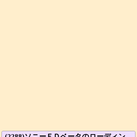
(2288)ソニーＥＤベータのローディン