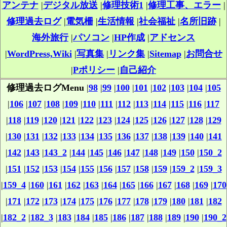
アンテナ
|
デジタル放送
|
修理技術1
|
修理工事、エラー
|
修理過去ログ
|
電気柵
|
生活情報
|
社会福祉
|
名所旧跡
|
海外旅行
|
パソコン
|
HP作成
|
アドセンス
|
WordPress,Wiki
|
写真集
|
リンク集
|
Sitemap
|
お問合せ
|
Pポリシー
|
自己紹介
修理過去ログMenu
|
98
|
99
|
100
|
101
|
102
|
103
|
104
|
105
|
106
|
107
|
108
|
109
|
110
|
111
|
112
|
113
|
114
|
115
|
116
|
117
|
118
|
119
|
120
|
121
|
122
|
123
|
124
|
125
|
126
|
127
|
128
|
129
|
130
|
131
|
132
|
133
|
134
|
135
|
136
|
137
|
138
|
139
|
140
|
141
|
142
|
143
|
143_2
|
144
|
145
|
146
|
147
|
148
|
149
|
150
|
150_2
|
151
|
152
|
153
|
154
|
155
|
156
|
157
|
158
|
159
|
159_2
|
159_3
|
159_4
|
160
|
161
|
162
|
163
|
164
|
165
|
166
|
167
|
168
|
169
|
170
|
171
|
172
|
173
|
174
|
175
|
176
|
177
|
178
|
179
|
180
|
181
|
182
|
182_2
|
182_3
|
183
|
184
|
185
|
186
|
187
|
188
|
189
|
190
|
190_2