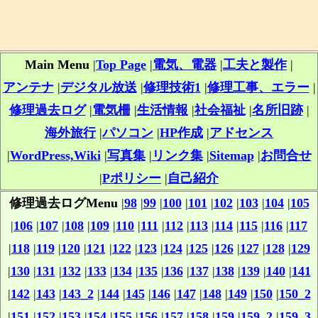
Main Menu
|
Top Page
|
電気、電器
|
工夫と製作
|
アンテナ
|
デジタル放送
|
修理技術1
|
修理工事、エラー
|
修理過去ログ
|
電気柵
|
生活情報
|
社会福祉
|
名所旧跡
|
海外旅行
|
パソコン
|
HP作成
|
アドセンス
|
WordPress,Wiki
|
写真集
|
リンク集
|
Sitemap
|
お問合せ
|
Pポリシー
|
自己紹介
修理過去ログMenu
|
98
|
99
|
100
|
101
|
102
|
103
|
104
|
105
|
106
|
107
|
108
|
109
|
110
|
111
|
112
|
113
|
114
|
115
|
116
|
117
|
118
|
119
|
120
|
121
|
122
|
123
|
124
|
125
|
126
|
127
|
128
|
129
|
130
|
131
|
132
|
133
|
134
|
135
|
136
|
137
|
138
|
139
|
140
|
141
|
142
|
143
|
143_2
|
144
|
145
|
146
|
147
|
148
|
149
|
150
|
150_2
|
151
|
152
|
153
|
154
|
155
|
156
|
157
|
158
|
159
|
159_2
|
159_3