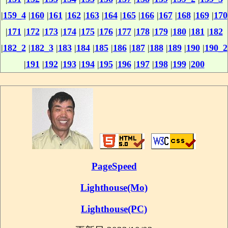
|
159_4
|
160
|
161
|
162
|
163
|
164
|
165
|
166
|
167
|
168
|
169
|
170
|
171
|
172
|
173
|
174
|
175
|
176
|
177
|
178
|
179
|
180
|
181
|
182
|
182_2
|
182_3
|
183
|
184
|
185
|
186
|
187
|
188
|
189
|
190
|
190_2
|
191
|
192
|
193
|
194
|
195
|
196
|
197
|
198
|
199
|
200
PageSpeed
Lighthouse(Mo)
Lighthouse(PC)