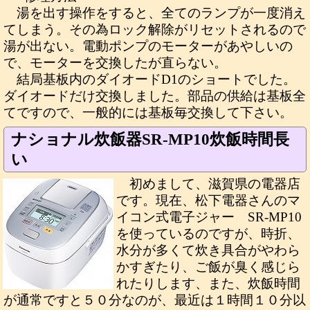
湯を出す操作をすると、全てのランプが一度消え
てしまう。その為ロック解除がリセットされるので
湯が出ない。電動ポンプのモーターがあやしいの
で、モーターを交換したが直らない。
結局基板内のダイオードD1のショートでした。
ダイオードだけ交換しました。部品の供給は基板全
てですので、一般的には基板毎交換して下さい。
ナショナル炊飯器SR-MP10炊飯時間長
い
初めまして、滋賀県の電器店
です。現在、松下電器さんのマ
イコン式電子ジャー SR-MP10
を使っているのですが、時折、
水分が多くて炊き具合がやわら
かすぎたり、ご飯が臭く感じら
れたりします、また、炊飯時間
が通常ですと５０分なのが、最近は１時間１０分以