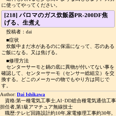
に使ってやってください。
[218] パロマのガス炊飯器PR-200DF焦
げる、生煮え
投稿者：dai
■症状
炊飯中まだ水があるのに保温になって、芯のある
ご飯になる。又は焦げる。
■修理方法
センターサーモと鍋の底に異物が付いてない事を
確認して、センターサーモ（センサー総組立）を交
換する。どこのメーカーの物でもやり方は同じで
す。
Author:
Dai Ishikawa
資格:第一種電気工事士,AI･DD総合種電気通信工事
担任者,第1級アマチュア無線技士
職歴:テレビ回路設計約10年,家電修理工事約30年,