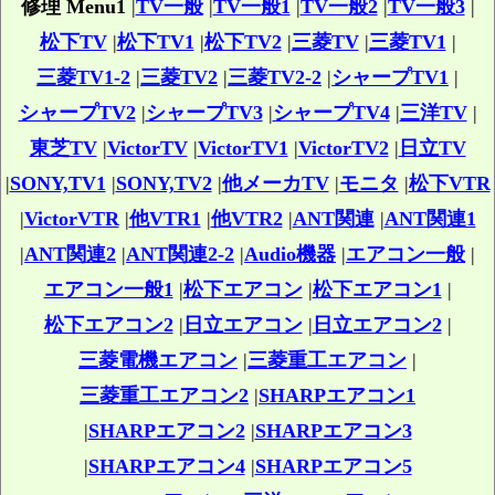
修理 Menu1
|
TV一般
|
TV一般1
|
TV一般2
|
TV一般3
|
松下TV
|
松下TV1
|
松下TV2
|
三菱TV
|
三菱TV1
|
三菱TV1-2
|
三菱TV2
|
三菱TV2-2
|
シャープTV1
|
シャープTV2
|
シャープTV3
|
シャープTV4
|
三洋TV
|
東芝TV
|
VictorTV
|
VictorTV1
|
VictorTV2
|
日立TV
|
SONY,TV1
|
SONY,TV2
|
他メーカTV
|
モニタ
|
松下VTR
|
VictorVTR
|
他VTR1
|
他VTR2
|
ANT関連
|
ANT関連1
|
ANT関連2
|
ANT関連2-2
|
Audio機器
|
エアコン一般
|
エアコン一般1
|
松下エアコン
|
松下エアコン1
|
松下エアコン2
|
日立エアコン
|
日立エアコン2
|
三菱電機エアコン
|
三菱重工エアコン
|
三菱重工エアコン2
|
SHARPエアコン1
|
SHARPエアコン2
|
SHARPエアコン3
|
SHARPエアコン4
|
SHARPエアコン5