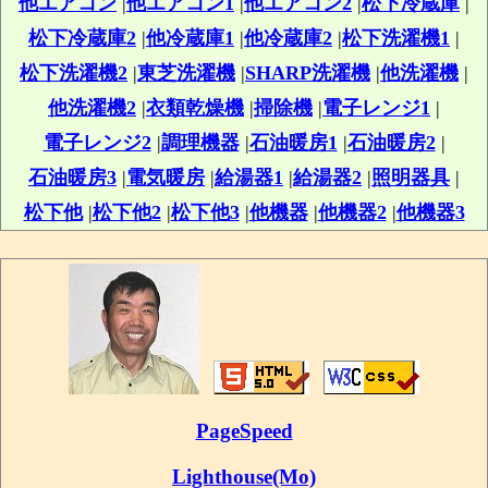
他エアコン
|
他エアコン1
|
他エアコン2
|
松下冷蔵庫
|
松下冷蔵庫2
|
他冷蔵庫1
|
他冷蔵庫2
|
松下洗濯機1
|
松下洗濯機2
|
東芝洗濯機
|
SHARP洗濯機
|
他洗濯機
|
他洗濯機2
|
衣類乾燥機
|
掃除機
|
電子レンジ1
|
電子レンジ2
|
調理機器
|
石油暖房1
|
石油暖房2
|
石油暖房3
|
電気暖房
|
給湯器1
|
給湯器2
|
照明器具
|
松下他
|
松下他2
|
松下他3
|
他機器
|
他機器2
|
他機器3
PageSpeed
Lighthouse(Mo)