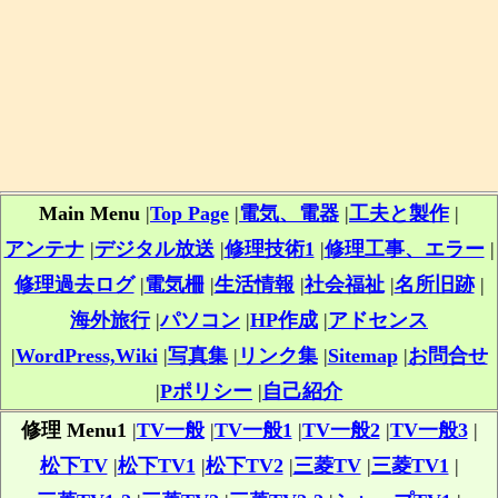
Main Menu
|
Top Page
|
電気、電器
|
工夫と製作
|
アンテナ
|
デジタル放送
|
修理技術1
|
修理工事、エラー
|
修理過去ログ
|
電気柵
|
生活情報
|
社会福祉
|
名所旧跡
|
海外旅行
|
パソコン
|
HP作成
|
アドセンス
|
WordPress,Wiki
|
写真集
|
リンク集
|
Sitemap
|
お問合せ
|
Pポリシー
|
自己紹介
修理 Menu1
|
TV一般
|
TV一般1
|
TV一般2
|
TV一般3
|
松下TV
|
松下TV1
|
松下TV2
|
三菱TV
|
三菱TV1
|