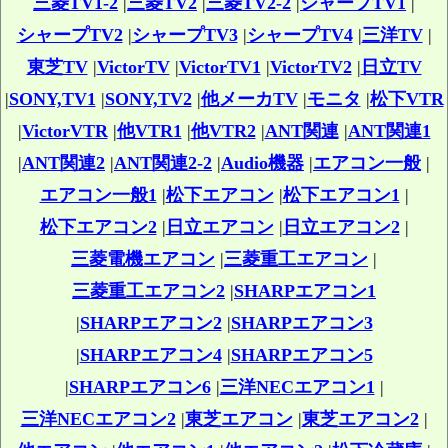
三菱TV1-2
|
三菱TV2
|
三菱TV2-2
|
シャープTV1
|
シャープTV2
|
シャープTV3
|
シャープTV4
|
三洋TV
|
東芝TV
|
VictorTV
|
VictorTV1
|
VictorTV2
|
日立TV
|
SONY,TV1
|
SONY,TV2
|
他メーカTV
|
モニタ
|
松下VTR
|
VictorVTR
|
他VTR1
|
他VTR2
|
ANT関連
|
ANT関連1
|
ANT関連2
|
ANT関連2-2
|
Audio機器
|
エアコン一般
|
エアコン一般1
|
松下エアコン
|
松下エアコン1
|
松下エアコン2
|
日立エアコン
|
日立エアコン2
|
三菱電機エアコン
|
三菱重工エアコン
|
三菱重工エアコン2
|
SHARPエアコン1
|
SHARPエアコン2
|
SHARPエアコン3
|
SHARPエアコン4
|
SHARPエアコン5
|
SHARPエアコン6
|
三洋NECエアコン1
|
三洋NECエアコン2
|
東芝エアコン
|
東芝エアコン2
|