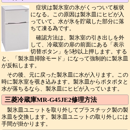
症状は製氷室の氷がくっついて板状
になる。この原因は製氷皿にヒビが入
っていて、水が氷を貯蔵した部分に落
ちて凍る為です。
確認方法は、製氷室の引き出しを外
して、冷蔵室の扉の前面にある「表示
切替ボタン」を5秒以上押します。する
と、「製氷皿掃除モード」になって強制的に製氷皿
が反転します。
その後、元に戻った製氷皿に水が入ります。この
時に製氷室を覗き込みます。製氷皿からポタポタと
水が落ちるなら、製氷皿にヒビが入っています。
三菱冷蔵庫MR-G45JE2修理方法
製氷皿ユニットを取り外してプラスチック製の製
氷皿を交換します。製氷皿ユニットの取り外しには
手間が掛かります。