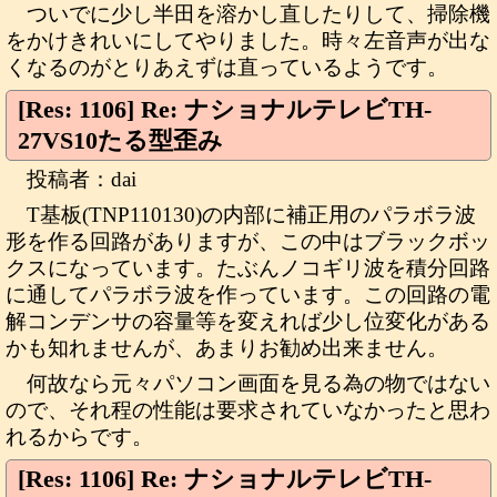
ついでに少し半田を溶かし直したりして、掃除機
をかけきれいにしてやりました。時々左音声が出な
くなるのがとりあえずは直っているようです。
[Res: 1106] Re: ナショナルテレビTH-
27VS10たる型歪み
投稿者：dai
T基板(TNP110130)の内部に補正用のパラボラ波
形を作る回路がありますが、この中はブラックボッ
クスになっています。たぶんノコギリ波を積分回路
に通してパラボラ波を作っています。この回路の電
解コンデンサの容量等を変えれば少し位変化がある
かも知れませんが、あまりお勧め出来ません。
何故なら元々パソコン画面を見る為の物ではない
ので、それ程の性能は要求されていなかったと思わ
れるからです。
[Res: 1106] Re: ナショナルテレビTH-