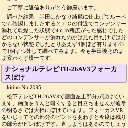
ご丁寧に返信ありがとう御座います。
調べた結果 半田はかなり綺麗に仕上げてルーペ
でも確認しましたするとＩＣの付近でコンデンサー
漏れて乾燥した状態で4ｃｍ程広がった感じでした
どのコンデンサーが漏れたのかは見た目だけでは分
からない状態でしたとりあえず4個ほど有りますの
で1個ずつ外して調べてみます。今も半田後そのま
ま変わらず横一です。
ナショナルテレビTH-26AV3フォーカ
スぼけ
kirinn No.2085
松下テレビTH-26AV3で画面左上部分がぼけてい
ます。画面をうんと暗くすると目立ちませんが通常
の明るさでは大幅にぼけています。フォーカスVR
をいじってその部分のピントをあわすと今度は残り
の部分がピンぼけです。直しようはあるのでしょう