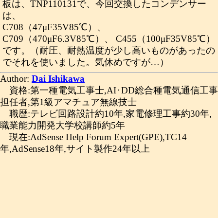
板は、TNP110131で、今回交換したコンデンサー
は、
C708（47μF35V85℃）、
C709（470μF6.3V85℃）、 C455（100μF35V85℃）
です。（耐圧、耐熱温度が少し高いものがあったの
でそれを使いました。気休めですが…）
Author:
Dai Ishikawa
資格:第一種電気工事士,AI･DD総合種電気通信工事
担任者,第1級アマチュア無線技士
職歴:テレビ回路設計約10年,家電修理工事約30年,
職業能力開発大学校講師約5年
現在:AdSense Help Forum Expert(GPE),TC14
年,AdSense18年,サイト製作24年以上