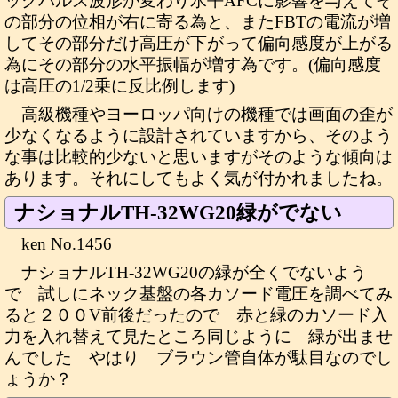
ックパルス波形が変わり水平AFCに影響を与えてそ
の部分の位相が右に寄る為と、またFBTの電流が増
してその部分だけ高圧が下がって偏向感度が上がる
為にその部分の水平振幅が増す為です。(偏向感度
は高圧の1/2乗に反比例します)
高級機種やヨーロッパ向けの機種では画面の歪が
少なくなるように設計されていますから、そのよう
な事は比較的少ないと思いますがそのような傾向は
あります。それにしてもよく気が付かれましたね。
ナショナルTH-32WG20緑がでない
ken No.1456
ナショナルTH-32WG20の緑が全くでないよう
で 試しにネック基盤の各カソード電圧を調べてみ
ると２００V前後だったので 赤と緑のカソード入
力を入れ替えて見たところ同じように 緑が出ませ
んでした やはり ブラウン管自体が駄目なのでし
ょうか？