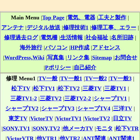
Main Menu
|
Top Page
|
電気、電器
|
工夫と製作
|
アンテナ
|
デジタル放送
|
修理技術1
|
修理工事、エラー
|
修理過去ログ
|
電気柵
|
生活情報
|
社会福祉
|
名所旧跡
|
海外旅行
|
パソコン
|
HP作成
|
アドセンス
|
WordPress,Wiki
|
写真集
|
リンク集
|
Sitemap
|
お問合せ
|
Pポリシー
|
自己紹介
修理 Menu1
|
TV一般
|
TV一般1
|
TV一般2
|
TV一般3
|
松下TV
|
松下TV1
|
松下TV2
|
三菱TV
|
三菱TV1
|
三菱TV1-2
|
三菱TV2
|
三菱TV2-2
|
シャープTV1
|
シャープTV2
|
シャープTV3
|
シャープTV4
|
三洋TV
|
東芝TV
|
VictorTV
|
VictorTV1
|
VictorTV2
|
日立TV
|
SONY,TV1
|
SONY,TV2
|
他メーカTV
|
モニタ
|
松下VTR
|
VictorVTR
|
他VTR1
|
他VTR2
|
ANT関連
|
ANT関連1