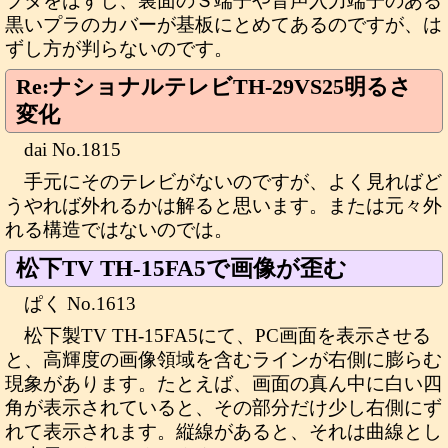
ブタをはずし、裏面のＳ端子や音声入力端子のある
黒いプラのカバーが基板にとめてあるのですが、は
ずし方が判らないのです。
Re:ナショナルテレビTH-29VS25明るさ
変化
dai No.1815
手元にそのテレビがないのですが、よく見ればど
うやれば外れるかは解ると思います。または元々外
れる構造ではないのでは。
松下TV TH-15FA5で画像が歪む
ぱく No.1613
松下製TV TH-15FA5にて、PC画面を表示させる
と、高輝度の画像領域を含むラインが右側に膨らむ
現象があります。たとえば、画面の真ん中に白い四
角が表示されていると、その部分だけ少し右側にず
れて表示されます。縦線があると、それは曲線とし