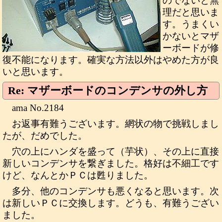
のでないと無
理だと思いま
す。うまくい
かないとマザ
ーボードが修
復不能になります。確実な方法以外はやめた方が良
いと思います。
Re: マザーボードのコンデンサの外し方
ama No.2184
お返事有難うございます。網状の物で挑戦しまし
たが、だめでした。
穴の上にハンダを盛って（芋状）、その上に直接
新しいコンデンサを繋ぎました。格好は不細工です
けど、なんとかＰＣは甦りました。
多分、他のコンデンサも悪くなると思います。次
は新しいＰＣに交換します。どうも、有難うござい
ました。