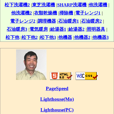
松下洗濯機2
|
東芝洗濯機
|
SHARP洗濯機
|
他洗濯機
|
他洗濯機2
|
衣類乾燥機
|
掃除機
|
電子レンジ1
|
電子レンジ2
|
調理機器
|
石油暖房1
|
石油暖房2
|
石油暖房3
|
電気暖房
|
給湯器1
|
給湯器2
|
照明器具
|
松下他
|
松下他2
|
松下他3
|
他機器
|
他機器2
|
他機器3
PageSpeed
Lighthouse(Mo)
Lighthouse(PC)