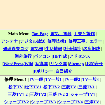
Main Menu
|
Top Page
|
電気、電器
|
工夫と製作
|
アンテナ
|
デジタル放送
|
修理技術1
|
修理工事、エラー
|
修理過去ログ
|
電気柵
|
生活情報
|
社会福祉
|
名所旧跡
|
海外旅行
|
パソコン
|
HP作成
|
アドセンス
|
WordPress,Wiki
|
写真集
|
リンク集
|
Sitemap
|
お問合せ
|
Pポリシー
|
自己紹介
修理 Menu1
|
TV一般
|
TV一般1
|
TV一般2
|
TV一般3
|
松下TV
|
松下TV1
|
松下TV2
|
三菱TV
|
三菱TV1
|
三菱TV1-2
|
三菱TV2
|
三菱TV2-2
|
シャープTV1
|
シャープTV2
|
シャープTV3
|
シャープTV4
|
三洋TV
|