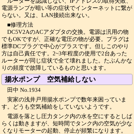
ルーターを認識しない、IPアドレスの取得失敗、
電源ランプが暗い等の症状でインターネットに繋が
らない。又は、LAN接続出来ない。
■修理方法
DC5V2AのACアダプタの交換。電源は汎用の物
でもOKですが、正確な電圧の物が必要。プラグは
標準DCプラグで中心がプラスです。但しこのやり
方は自己責任です。2~3年程度の使用で2台あった
ルーターが同じ症状で全て壊れました。たぶんかな
りの頻度で故障しているものと思います。
揚水ポンプ 空気補給しない
田中 No.1934
実家の浅井戸用揚水ポンプで数年来困っていま
す。どうも空気補給をしていないようです。
電源を落とし圧力タンク内の水を空にするとしば
らくは動きますが、短時間でタンク内の空気が少な
くなりモーターの起動、停止が頻繁になります。