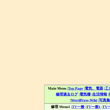
Main Menu
|
Top Page
|
電気、電器
|
工
修理過去ログ
|
電気柵
|
生活情報
|
|
WordPress,Wiki
|
写真集
修理 Menu1
|
TV一般
|
TV一般1
|
TV