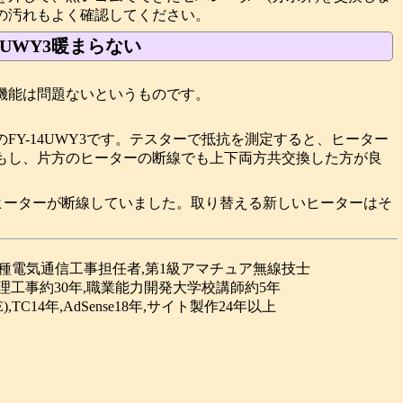
の汚れもよく確認してください。
4UWY3暖まらない
機能は問題ないというものです。
FY-14UWY3です。テスターで抵抗を測定すると、ヒーター
もし、片方のヒーターの断線でも上下両方共交換した方が良
ヒーターが断線していました。取り替える新しいヒーターはそ
。
合種電気通信工事担任者,第1級アマチュア無線技士
理工事約30年,職業能力開発大学校講師約5年
(GPE),TC14年,AdSense18年,サイト製作24年以上