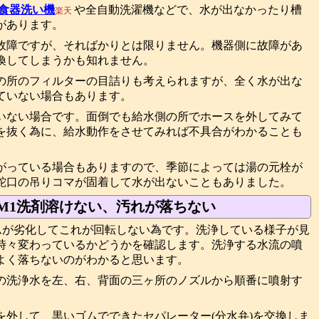
食器洗い機
や全自動洗濯機などで、水が出なかったり槽
楽天
があります。
故障ですが、そればかりとは限りません。機器側に故障があ
換してしまうかも知れません。
の所のフィルターの目詰りも考えられますが、全く水が出な
ていない場合もあります。
いない場合です。面倒でも給水側の所でホースを外してみて
を抜く為に、給水動作をさせてみれば不具合がわかることも
がっている場合もありますので、季節によっては湯の元栓が
蛇口の吊りコマが固着して水が出ないこともありました。
BM1洗剤溶けない、汚れが落ちない
ゴムが劣化してこれが回転しない為です。洗浄している様子が見
時々変わっているかどうかを確認します。洗浄する水流の噴
よく落ちないのがわかると思います。
の洗浄水を左、右、背面の三ヶ所のノズルから順番に噴射す
を外して、黒いゴムでできたセパレーター(分水弁)を交換しま