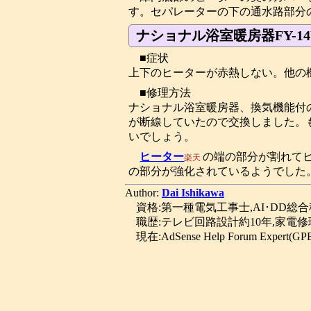
す。セパレーターの下の通水路部分
ナショナル浴室暖房器FY-1
■症状
上下のヒーターが赤熱しない。他の
■修理方法
ナショナル浴室暖房器、換気機能付の
が断線していたので交換しました。
いでしょう。
ヒーター
の端の部分が割れて
楽天
の部分が強化されているようでした
Author:
Dai Ishikawa
資格:第一種電気工事士,AI･DD総
職歴:テレビ回路設計約10年,家電修
現在:AdSense Help Forum Expert