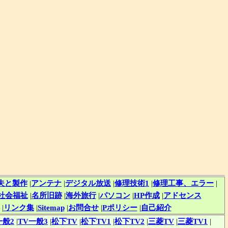
夫と製作
|
アンテナ
|
デジタル放送
|
修理技術1
|
修理工事、エラー
|
社会福祉
|
名所旧跡
|
海外旅行
|
パソコン
|
HP作成
|
アドセンス
|
リンク集
|
Sitemap
|
お問合せ
|
Pポリシー
|
自己紹介
一般2
|
TV一般3
|
松下TV
|
松下TV1
|
松下TV2
|
三菱TV
|
三菱TV1
|