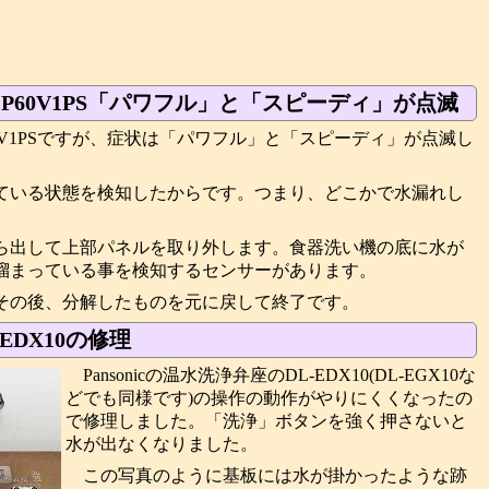
P60V1PS「パワフル」と「スピーディ」が点滅
0V1PSですが、症状は「パワフル」と「スピーディ」が点滅し
。
ている状態を検知したからです。つまり、どこかで水漏れし
ら出して上部パネルを取り外します。食器洗い機の底に水が
溜まっている事を検知するセンサーがあります。
その後、分解したものを元に戻して終了です。
-EDX10の修理
Pansonicの温水洗浄弁座のDL-EDX10(DL-EGX10な
どでも同様です)の操作の動作がやりにくくなったの
で修理しました。「洗浄」ボタンを強く押さないと
水が出なくなりました。
この写真のように基板には水が掛かったような跡