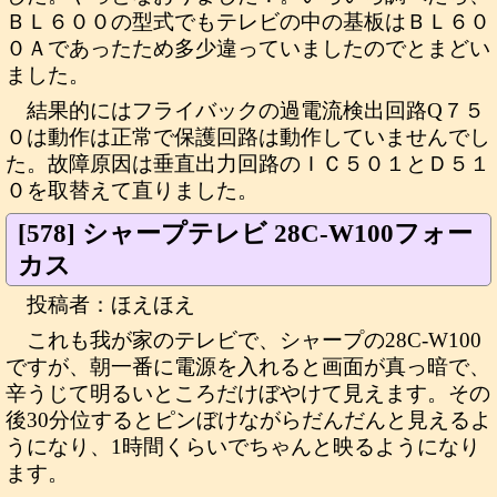
ＢＬ６００の型式でもテレビの中の基板はＢＬ６０
０Ａであったため多少違っていましたのでとまどい
ました。
結果的にはフライバックの過電流検出回路Q７５
０は動作は正常で保護回路は動作していませんでし
た。故障原因は垂直出力回路のＩＣ５０１とＤ５１
０を取替えて直りました。
[578] シャープテレビ 28C-W100フォー
カス
投稿者：ほえほえ
これも我が家のテレビで、シャープの28C-W100
ですが、朝一番に電源を入れると画面が真っ暗で、
辛うじて明るいところだけぼやけて見えます。その
後30分位するとピンぼけながらだんだんと見えるよ
うになり、1時間くらいでちゃんと映るようになり
ます。