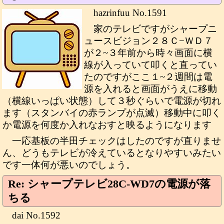
hazrinfuu No.1591
家のテレビですがシャープニ
ュースビジョン２８Ｃ−ＷＤ７
が２~３年前から時々画面に横
線が入っていて叩くと直ってい
たのですがここ１~２週間は電
源を入れると画面がうえに移動
（横線いっぱい状態）して３秒ぐらいで電源が切れ
ます（スタンバイの赤ランプが点滅）移動中に叩く
か電源を何度か入れなおすと映るようになります
一応基板の半田チェックはしたのですが直りませ
ん、どうもテレビが冷えているとなりやすいみたい
です一体何が悪いのでしょう。
Re: シャープテレビ28C-WD7の電源が落
ちる
dai No.1592