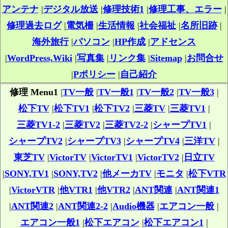
アンテナ
|
デジタル放送
|
修理技術1
|
修理工事、エラー
|
修理過去ログ
|
電気柵
|
生活情報
|
社会福祉
|
名所旧跡
|
海外旅行
|
パソコン
|
HP作成
|
アドセンス
|
WordPress,Wiki
|
写真集
|
リンク集
|
Sitemap
|
お問合せ
|
Pポリシー
|
自己紹介
修理 Menu1
|
TV一般
|
TV一般1
|
TV一般2
|
TV一般3
|
松下TV
|
松下TV1
|
松下TV2
|
三菱TV
|
三菱TV1
|
三菱TV1-2
|
三菱TV2
|
三菱TV2-2
|
シャープTV1
|
シャープTV2
|
シャープTV3
|
シャープTV4
|
三洋TV
|
東芝TV
|
VictorTV
|
VictorTV1
|
VictorTV2
|
日立TV
|
SONY,TV1
|
SONY,TV2
|
他メーカTV
|
モニタ
|
松下VTR
|
VictorVTR
|
他VTR1
|
他VTR2
|
ANT関連
|
ANT関連1
|
ANT関連2
|
ANT関連2-2
|
Audio機器
|
エアコン一般
|
エアコン一般1
|
松下エアコン
|
松下エアコン1
|