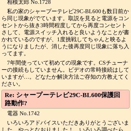
相模太郎 No.1728
私の家のシャープーテレビ29C-BL600も数日前か
ら同じ現象がでています。取説を見ると電源をコン
セントから抜き3時間程度してから再度コンセント
さして、電源スイッチ入れると良いようなことが書
かれているのですが、1度挑戦してちゃんと映るよ
うになりましたが、消した後再度同じ現象に落ち入
ってます。
7年間使っていて初めての現象です。CSチューナ
ーの接続もしていません。ビデオの常時接続はして
いますが…。どなたか解決方法ご存知の方教えてく
ださい。
Re: シャープーテレビ29C-BL600保護回
路動作?
電器 No.1742
いろいろアドバイスいただきありがとうございま
した。やっとなおりました！。いろいろ調べたら、