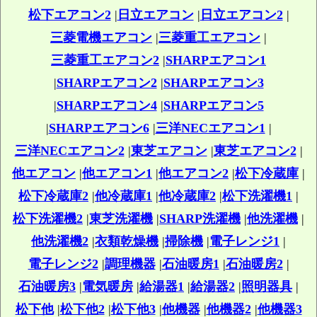
松下エアコン2
|
日立エアコン
|
日立エアコン2
|
三菱電機エアコン
|
三菱重工エアコン
|
三菱重工エアコン2
|
SHARPエアコン1
|
SHARPエアコン2
|
SHARPエアコン3
|
SHARPエアコン4
|
SHARPエアコン5
|
SHARPエアコン6
|
三洋NECエアコン1
|
三洋NECエアコン2
|
東芝エアコン
|
東芝エアコン2
|
他エアコン
|
他エアコン1
|
他エアコン2
|
松下冷蔵庫
|
松下冷蔵庫2
|
他冷蔵庫1
|
他冷蔵庫2
|
松下洗濯機1
|
松下洗濯機2
|
東芝洗濯機
|
SHARP洗濯機
|
他洗濯機
|
他洗濯機2
|
衣類乾燥機
|
掃除機
|
電子レンジ1
|
電子レンジ2
|
調理機器
|
石油暖房1
|
石油暖房2
|
石油暖房3
|
電気暖房
|
給湯器1
|
給湯器2
|
照明器具
|
松下他
|
松下他2
|
松下他3
|
他機器
|
他機器2
|
他機器3