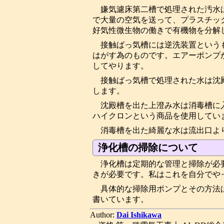
嫌気濾床第二槽で処理された汚水
で大量の空気を送って、プラスチッ
好気性微生物の働きで有機物を分解
接触ばっ気槽には逆洗装置という
はがす為のものです。エアーポンプ
してやります。
接触ばっ気槽で処理された水は沈
します。
沈殿槽を出た上澄み水は消毒槽に
ハイクロンという商品を使用してい
消毒槽を出た綺麗な水は流出口よ
浄化槽の掃除について
浄化槽は定期的な管理と掃除が必
きが必要です。私はこれを自分でや
具体的な掃除用ポンプとその方法
書いています。
Author:
Dai Ishikawa