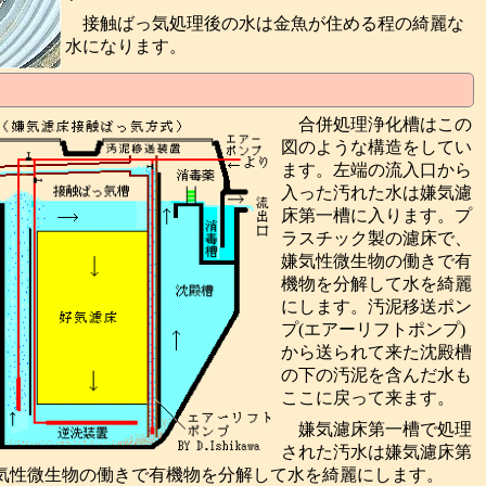
接触ばっ気処理後の水は金魚が住める程の綺麗な
水になります。
合併処理浄化槽はこの
図のような構造をしてい
ます。左端の流入口から
入った汚れた水は嫌気濾
床第一槽に入ります。プ
ラスチック製の濾床で、
嫌気性微生物の働きで有
機物を分解して水を綺麗
にします。汚泥移送ポン
プ(エアーリフトポンプ)
から送られて来た沈殿槽
の下の汚泥を含んだ水も
ここに戻って来ます。
嫌気濾床第一槽で処理
された汚水は嫌気濾床第
気性微生物の働きで有機物を分解して水を綺麗にします。