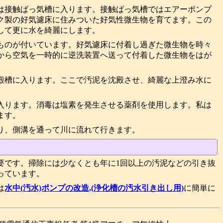
は接触ばっ気槽に入ります。接触ばっ気槽ではエアーポンプ
ク製の好気濾床に住みついた好気性微生物を育てます。この
して更に水を綺麗にします。
ものが付いています。好気濾床に付着し過ぎた微生物を時々
から空気を一時的に逆洗装置へ送って付着した微生物をはが
殿槽に入ります。ここで汚泥を沈殿させ、綺麗な上澄み水に
入ります。消毒は塩素を発生させる薬剤を使用します。私は
ます。
り、側溝を通って川に流れて行きます。
要です。掃除には少なくとも年に1回以上の汚泥などの引き抜
っています。
は
水中(汚水)ポンプの改造,(浄化槽の汚水引き出し用)
に簡単に