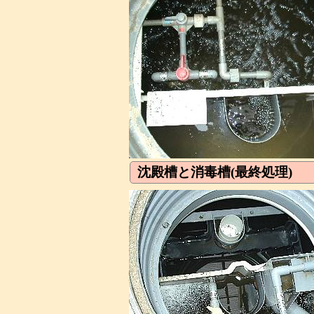
沈殿槽と消毒槽(最終処理)