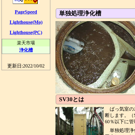
PageSpeed
単独処理浄化槽
Lighthouse(Mo)
Lighthouse(PC)
楽天市場
浄化槽
更新日:2022/10/02
SV30とは
ばっ気室の
断します。（S
60％以下に
単独処理浄