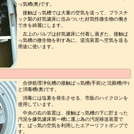
っ気槽(奥)です。
接触ばっ気槽では大量の空気を送って、プラスチ
ック製の好気濾床に住みついた好気性微生物の働き
で水を綺麗にします。
左上のバルブは好気濾床に付着し過ぎた、接触ば
っ気槽の微生物を剥す為に、逆洗装置へ空気を送る
用途に使います。
合併処理浄化槽の接触ばっ気槽(手前)と沈殿槽(中)
と消毒槽(奥)です。
消毒には塩素を発生させる、市販のハイクロンを
使用しています。
中央の右の装置は、接触ばっ気槽の下に貯まった
汚泥を嫌気濾床第一槽に運ぶ為の汚泥移送装置で
す。ばっ気の空気を利用したエアーリフトポンプで
す。