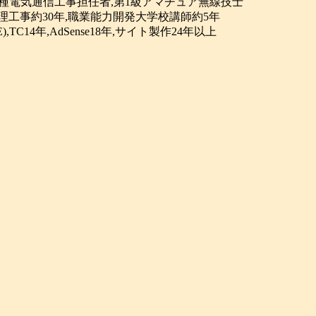
合種電気通信工事担任者,第1級アマチュア無線技士
理工事約30年,職業能力開発大学校講師約5年
(GPE),TC14年,AdSense18年,サイト製作24年以上