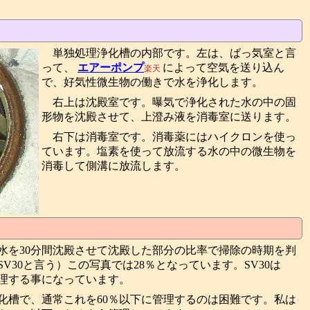
単独処理浄化槽の内部です。左は、ばっ気室と言
って、
エアーポンプ
によって空気を送り込ん
楽天
で、好気性微生物の働きで水を浄化します。
右上は沈殿室です。曝気で浄化された水の中の固
形物を沈殿させて、上澄み液を消毒室に送ります。
右下は消毒室です。消毒薬にはハイクロンを使っ
ています。塩素を使って放流する水の中の微生物を
消毒して側溝に放流します。
水を30分間沈殿させて沈殿した部分の比率で掃除の時期を判
V30と言う）この写真では28％となっています。SV30は
管理する事になっています。
化槽で、通常これを60％以下に管理するのは困難です。私は