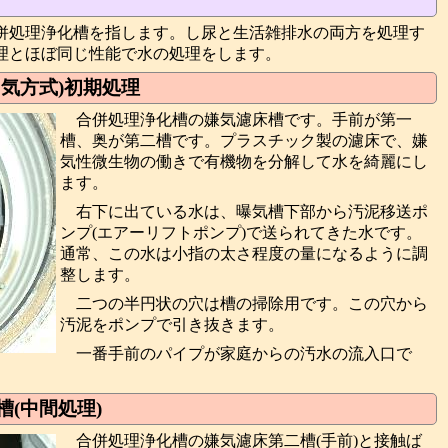
併処理浄化槽を指します。し尿と生活雑排水の両方を処理す
理とほぼ同じ性能で水の処理をします。
気方式)初期処理
合併処理浄化槽の嫌気濾床槽です。手前が第一
槽、奥が第二槽です。プラスチック製の濾床で、嫌
気性微生物の働きで有機物を分解して水を綺麗にし
ます。
右下に出ている水は、曝気槽下部から汚泥移送ポ
ンプ(エアーリフトポンプ)で送られてきた水です。
通常、この水は小指の太さ程度の量になるように調
整します。
二つの半円状の穴は槽の掃除用です。この穴から
汚泥をポンプで引き抜きます。
一番手前のパイプが家庭からの汚水の流入口で
(中間処理)
合併処理浄化槽の嫌気濾床第二槽(手前)と接触ば