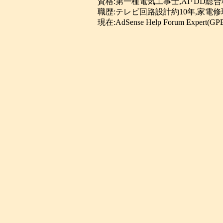
資格:第一種電気工事士,AI･DD総
職歴:テレビ回路設計約10年,家電修
現在:AdSense Help Forum Expert