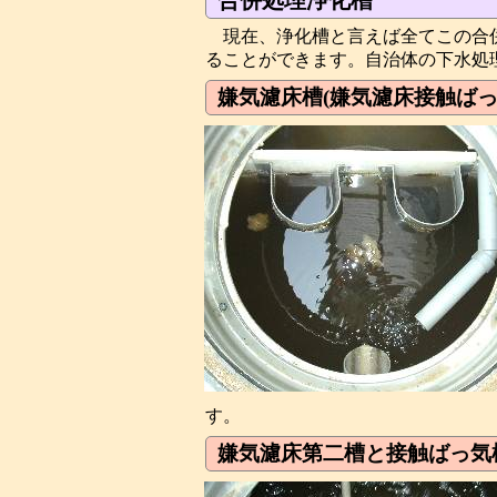
合併処理浄化槽
現在、浄化槽と言えば全てこの合
ることができます。自治体の下水処
嫌気濾床槽(嫌気濾床接触ばっ
す。
嫌気濾床第二槽と接触ばっ気槽