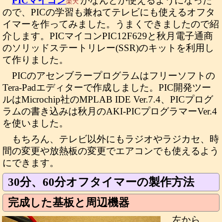
PICマイコン
がなんとか使えるようになった
楽天
ので、PICの学習も兼ねてテレビにも使えるオフタ
イマーを作ってみました。うまくできましたので紹
介します。PICマイコンPIC12F629と秋月電子通商
のソリッドステートリレー(SSR)のキットを利用し
て作りました。
PICのアセンブラープログラムはフリーソフトの
Tera-Padエディターで作成しました。PIC開発ツー
ルはMicrochip社のMPLAB IDE Ver.7.4、PICプログ
ラムの書き込みは秋月のAKI-PICプログラマーVer.4
を使いました。
もちろん、テレビ以外にもラジオやラジカセ、時
間の変更や放熱板の変更でエアコンでも使えるよう
にできます。
30分、60分オフタイマーの製作方法
完成した基板と周辺機器
左から