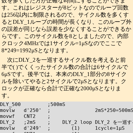
数を多くした方が正確な時間にすることができま
す。これはレジスターが8ビットなのでループ回数
は256以内に制限されるので、サイクル数を多くす
るとDLY_1ループの時間が長くなり、このループ外
の誤差が同じなら誤差を少なくすることができるか
らです。このサイクル数を8としましたので、内部
クロック4MHzでは1サイクル=1μSなのでここで
8*249=1992μSとなります。
次にDLY_2を一巡するサイクル数を考えると前
半で( )でくくったサイクル数の合計は6サイクルで
6μSです。後半では、本来のDLY_1部分の8サイク
ルを除いてやると2サイクルで2μSとなります。ク
ロックが正確なら合計で正確な2000μSとなりま
す。
DLY_500		;500mS

movlw	d'250'	;		2mS*250=500mS

movwf	CNT2	;

DLY_2	;2mS	;    DLY_2 loop	DLY_2 を一巡する時間 6+ 8*249 +2=2000μS

movlw	d'249'	;	(1)	1cycle=1μS
