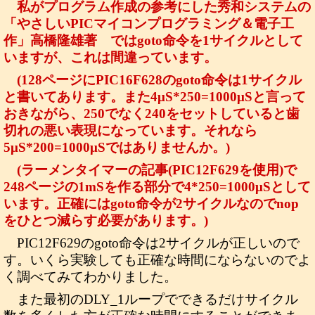
私がプログラム作成の参考にした秀和システムの
「やさしいPICマイコンプログラミング＆電子工
作」高橋隆雄著 ではgoto命令を1サイクルとして
いますが、これは間違っています。
(128ページにPIC16F628のgoto命令は1サイクル
と書いてあります。また4μS*250=1000μSと言って
おきながら、250でなく240をセットしていると歯
切れの悪い表現になっています。それなら
5μS*200=1000μSではありませんか。)
(ラーメンタイマーの記事(PIC12F629を使用)で
248ページの1mSを作る部分で4*250=1000μSとして
います。正確にはgoto命令が2サイクルなのでnop
をひとつ減らす必要があります。)
PIC12F629のgoto命令は2サイクルが正しいので
す。いくら実験しても正確な時間にならないのでよ
く調べてみてわかりました。
また最初のDLY_1ループでできるだけサイクル