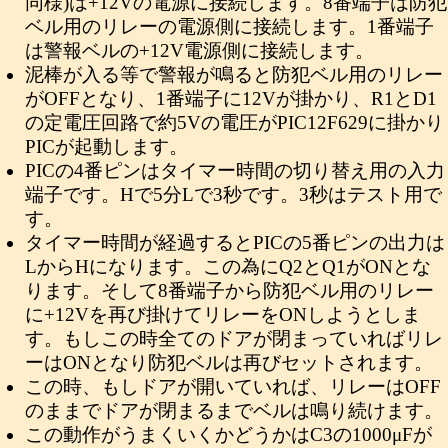
同様)は+12Vの電源に接続します。8番端子は防犯
ベル用のリレーの電源側に接続します。1番端子
は警報ベルの+12V電源側に接続します。
泥棒が入る等で警報が鳴ると防犯ベル用のリレー
がOFFとなり、1番端子に12Vが掛かり、R1とD1
の定電圧回路で約5Vの電圧がPIC12F629に掛かり
PICが起動します。
PICの4番ピンはタイマー時間の切り替え用の入力
端子です。Hで5分Lで3秒です。3秒はテスト用で
す。
タイマー時間が経過するとPICの5番ピンの出力は
LからHになります。この為にQ2とQ1がONとな
ります。そして8番端子から防犯ベル用のリレー
に+12Vを再び掛けてリレーをONしようとしま
す。もしこの時全てのドアが閉まっていればリレ
ーはONとなり防犯ベルは再びセットされます。
この時、もしドアが開いていれば、リレーはOFF
のままでドアが閉まるまでベルは鳴り続けます。
この動作がうまくいくかどうかはC3の1000μFが