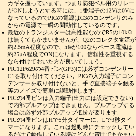
カギを握っています。つまり防犯ベル用のリレー
がONしようとする時には、1番端子の12Vは0Vに
なっているのでPICの電源はC3のコンデンサのみ
からの電源で一瞬の間動作しているのです。
最近のトランジスターは高性能なのでR5の10kΩ
は無くてもかまいませんが、Q2のコレクタ電流が
約2.5mA程度なので、hfeが100ならベース電流は
約25μA程度でONになります。信頼性を重視する
なら付けておいた方が良いでしょう。
PIC12F629の4番ピン(GP3)には必ずコンデンサー
C1を取り付けてください。PICの入力端子にコン
デンサーを取り付けないと、手で直接端子を触る
等のノイズで簡単に誤動作します。
PICの4番ピンは入力端子(出力には設定できない)
で内部プルアップはできません。プルアップする
場合は必ず外部プルアップ抵抗が要ります。
PICの4番ピンはHで5分タイマーに、Lで3秒タイ
マーになります。これは起動時にチェックしてい
るだけで動作している時はどんな電圧でもかまい