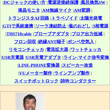
|
DCジャックの使い方
|
電源逆接続保護
|
風呂換気SW
|
液晶モニタ
|
AM無線マイク
|
AM変調
|
トランジスタAF回路
|
トラペゾイド
|
太陽光発電
|
GTIで系統連携
|
ソーラ凍結防止
|
雀のおどし
|
3相電源
|
THS710cable
|
プローブアダプタ
|
ブロア出力低減
|
フロン回収
|
絶縁ANT端子
|
ボンベ空気入
|
リモコンチェッカ
|
電流拡大器
|
ワットチェッカ
|
USB充電器
|
USB充電アダプタ
|
ライン-マイク信号変換
|
LINE-PHONE変換器
|
スピーカー改造
|
VUメーター製作
|
ラインアンプ製作
|
スイッチボットロック
|
詩吟コンダクター