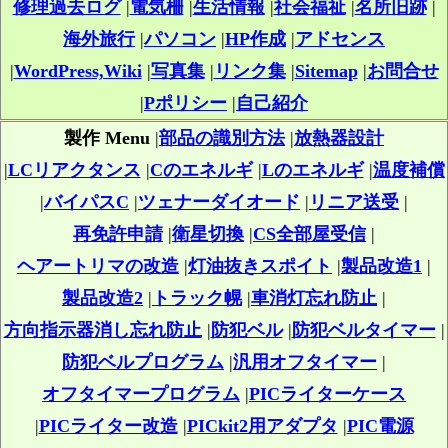
修理過去ログ
|
電気柵
|
生活情報
|
社会福祉
|
名所旧跡
|
海外旅行
|
パソコン
|
HP作成
|
アドセンス
|
WordPress,Wiki
|
写真集
|
リンク集
|
Sitemap
|
お問合せ
|
Pポリシー
|
自己紹介
製作 Menu
|
部品の識別方法
|
放熱器設計
|
LCリアクタンス
|
Cのエネルギ
|
Lのエネルギ
|
温度補償
|
バイパスC
|
ツェナーダイオード
|
リニア送受
|
再免許申請
|
衛星切換
|
CS全部屋受信
|
ヘアートリマの改造
|
灯油抜きスポイト
|
製品改造1
|
製品改造2
|
トラック幌
|
車消灯忘れ防止
|
方向指示器消し忘れ防止
|
防犯ベル
|
防犯ベルタイマー
|
防犯ベルプログラム
|
汎用オフタイマー
|
オフタイマープログラム
|
PICライターケース
|
PICライター改造
|
PICkit2用アダプタ
|
PIC電源