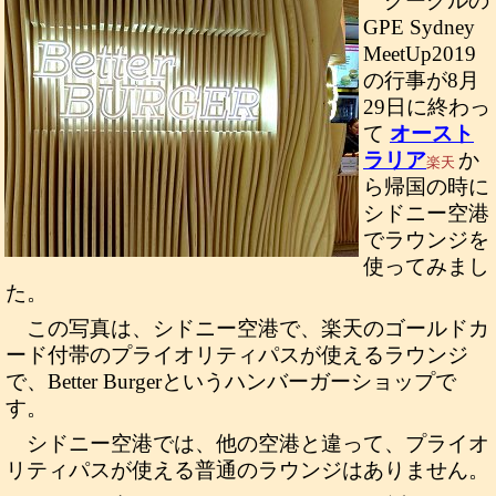
グーグルの
GPE Sydney
MeetUp2019
の行事が8月
29日に終わっ
て
オースト
ラリア
か
楽天
ら帰国の時に
シドニー空港
でラウンジを
使ってみまし
た。
この写真は、シドニー空港で、楽天のゴールドカ
ード付帯のプライオリティパスが使えるラウンジ
で、Better Burgerというハンバーガーショップで
す。
シドニー空港では、他の空港と違って、プライオ
リティパスが使える普通のラウンジはありません。