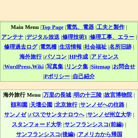
Main Menu
|
Top Page
|
電気、電器
|
工夫と製作
|
アンテナ
|
デジタル放送
|
修理技術1
|
修理工事、エラー
|
修理過去ログ
|
電気柵
|
生活情報
|
社会福祉
|
名所旧跡
|
海外旅行
|
パソコン
|
HP作成
|
アドセンス
|
WordPress,Wiki
|
写真集
|
リンク集
|
Sitemap
|
お問合せ
|
Pポリシー
|
自己紹介
海外旅行 Menu
|
万里の長城
|
明の十三陵
|
故宮博物院
|
頤和園
|
天壇公園
|
北京旅行
|
サンノゼへの往路
|
サンノゼ
|
バスでサンタナロウへ
|
サンノゼ州立大学
|
スタンフォード大学
|
サンフランシスコ(前編)
|
サンフランシスコ(後編)
|
アメリカから帰国