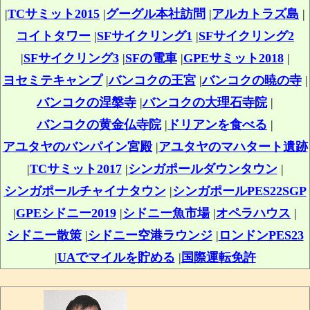
|
TCサミット2015
|
グーグル本社訪問
|
アルカトラズ島
|
コイトタワー
|
SFサイクリング1
|
SFサイクリング2
|
SFサイクリング3
|
SFの電車
|
GPEサミット2018
|
ヨセミテキャンプ
|
バンコクの王宮
|
バンコクの暁の寺
|
バンコクの涅槃寺
|
バンコクの大理石寺院
|
バンコクの黄金仏寺院
|
ドリアンを食べる
|
アユタヤのバンパイン宮殿
|
アユタヤのマハタート遺跡
|
TCサミット2017
|
シンガポールダウンタウン
|
シンガポールチャイナタウン
|
シンガポールPES22SGP
|
GPEシドニー2019
|
シドニー魚市場
|
オペラハウス
|
シドニー散策
|
シドニー空港ラウンジ
|
ロンドンPES23
|
UAでマイルを貯める
|
国際運転免許