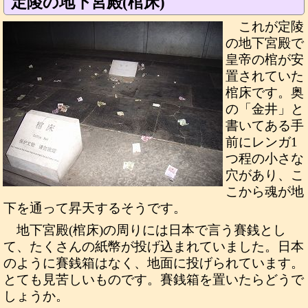
定陵の地下宮殿(棺床)
これが定陵
の地下宮殿で
皇帝の棺が安
置されていた
棺床です。奥
の「金井」と
書いてある手
前にレンガ1
つ程の小さな
穴があり、こ
こから魂が地
下を通って昇天するそうです。
地下宮殿(棺床)の周りには日本で言う賽銭とし
て、たくさんの紙幣が投げ込まれていました。日本
のように賽銭箱はなく、地面に投げられています。
とても見苦しいものです。賽銭箱を置いたらどうで
しょうか。