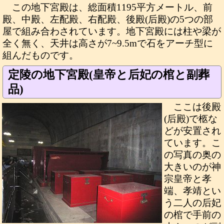
この地下宮殿は、総面積1195平方メートル、前
殿、中殿、左配殿、右配殿、後殿(后殿)の5つの部
屋で組み合わされています。地下宮殿には柱や梁が
全く無く、天井は高さが7~9.5mで石をアーチ型に
組んだものです。
定陵の地下宮殿(皇帝と后妃の棺と副葬
品)
ここは後殿
(后殿)で柩な
どが安置され
ています。こ
の写真の奥の
大きいのが神
宗皇帝と孝
端、孝靖とい
う二人の后妃
の棺で手前の