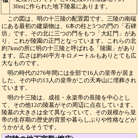
30mに作られた地下陵墓にあります。
この図は、明の十三陵の配置図です。三陵の南端
にある最初の建築物は、6本の柱と5つの門の「石碑
坊」です。その北に三つの門をもつ「大紅門」があ
り、これが陵園の正門となっています。これらの北
約7kmの所に明の十三陵と呼ばれる「陵園」があり
ます。広さは約40平方キロメートルもありとても広
大なものです。
明の時代の276年間には全部で16人の皇帝が居ま
した。その中の13人の皇帝がこの天寿山に埋葬され
ています。
明の十三陵は、成祖・永楽帝の長陵を中心とし
て、その他12の陵墓がその周辺に点在しています。
陵墓の大きさは全て異なっていて、その規模から皇
帝の生存期の歴史的背景や暮らしぶりや性格などが
うかがえるそうです。