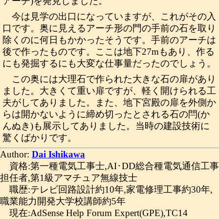
アーチ)を発見しました。
今は見学の出口になっていますが、これがその入
口です。奥に見えるアーチ形の門の手前の石を取り
除くのに何日もかかったそうです。手前のアーチは
後で作ったものです。ここは地下27mもあり、作る
にも発掘するにも大変な仕事量だったのでしょう。
この奥には大理石で作られた大きな石の扉があり
ました。大きくて重い扉ですが、軽く開けられる工
夫がしてありました。また、地下宮殿の扉を外側か
らは開かないように締め切ったとされる石の閂(か
んぬき)も展示してありました。当時の建設技術に
驚くばかりです。
Author:
Dai Ishikawa
資格:第一種電気工事士,AI･DD総合種電気通信工事
担任者,第1級アマチュア無線技士
職歴:テレビ回路設計約10年,家電修理工事約30年,
職業能力開発大学校講師約5年
現在:AdSense Help Forum Expert(GPE),TC14