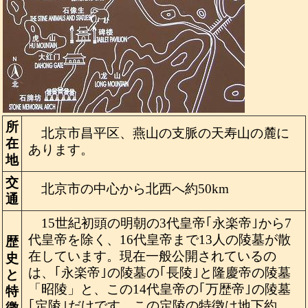
所
北京市昌平区、燕山の支脈の天寿山の麓に
在
あります。
地
交
北京市の中心から北西へ約50km
通
15世紀初頭の明朝の3代皇帝｢永楽帝｣から7
代皇帝を除く、16代皇帝まで13人の陵墓が散
歴
在しています。現在一般公開されているの
史
は、｢永楽帝｣の陵墓の｢長陵｣と隆慶帝の陵墓
と
「昭陵」と、この14代皇帝の｢万歴帝｣の陵墓
特
｢定陵｣だけです。この定陵の特徴は地下約
徴