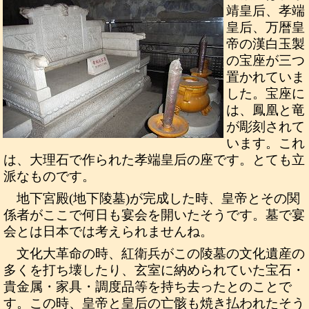
靖皇后、孝端
皇后、万暦皇
帝の漢白玉製
の宝座が三つ
置かれていま
した。宝座に
は、鳳凰と竜
が彫刻されて
います。これ
は、大理石で作られた孝端皇后の座です。とても立
派なものです。
地下宮殿(地下陵墓)が完成した時、皇帝とその関
係者がここで何日も宴会を開いたそうです。墓で宴
会とは日本では考えられませんね。
文化大革命の時、紅衛兵がこの陵墓の文化遺産の
多くを打ち壊したり、玄室に納められていた宝石・
貴金属・家具・調度品等を持ち去ったとのことで
す。この時、皇帝と皇后の亡骸も焼き払われたそう