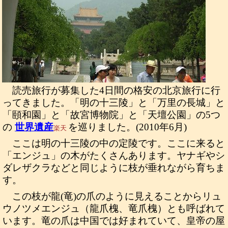
読売旅行が募集した4日間の格安の北京旅行に行
ってきました。「明の十三陵」と「万里の長城」と
「頤和園」と「故宮博物院」と「天壇公園」の5つ
の
世界遺産
を巡りました。(2010年6月)
楽天
ここは明の十三陵の中の定陵です。ここに来ると
「エンジュ」の木がたくさんあります。ヤナギやシ
ダレザクラなどと同じように枝が垂れながら育ちま
す。
この枝が龍(竜)の爪のように見えることからリュ
ウノツメエンジュ（龍爪槐、竜爪槐）とも呼ばれて
います。竜の爪は中国では好まれていて、皇帝の屋