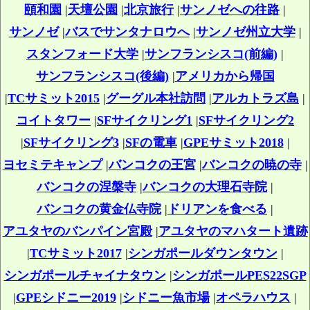
頤和園
|
天壇公園
|
北京旅行
|
サンノゼへの往路
|
サンノゼ
|
バスでサンタナロウへ
|
サンノゼ州立大学
|
スタンフォード大学
|
サンフランシスコ(前編)
|
サンフランシスコ(後編)
|
アメリカから帰国
|
TCサミット2015
|
グーグル本社訪問
|
アルカトラズ島
|
コイトタワー
|
SFサイクリング1
|
SFサイクリング2
|
SFサイクリング3
|
SFの電車
|
GPEサミット2018
|
ヨセミテキャンプ
|
バンコクの王宮
|
バンコクの暁の寺
|
バンコクの涅槃寺
|
バンコクの大理石寺院
|
バンコクの黄金仏寺院
|
ドリアンを食べる
|
アユタヤのバンパイン宮殿
|
アユタヤのマハタート遺跡
|
TCサミット2017
|
シンガポールダウンタウン
|
シンガポールチャイナタウン
|
シンガポールPES22SGP
|
GPEシドニー2019
|
シドニー魚市場
|
オペラハウス
|