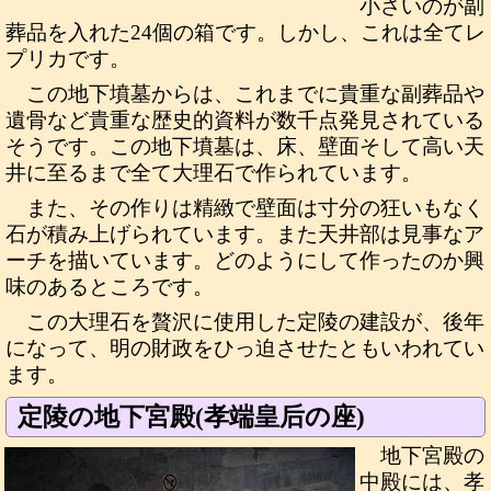
小さいのが副
葬品を入れた24個の箱です。しかし、これは全てレ
プリカです。
この地下墳墓からは、これまでに貴重な副葬品や
遺骨など貴重な歴史的資料が数千点発見されている
そうです。この地下墳墓は、床、壁面そして高い天
井に至るまで全て大理石で作られています。
また、その作りは精緻で壁面は寸分の狂いもなく
石が積み上げられています。また天井部は見事なア
ーチを描いています。どのようにして作ったのか興
味のあるところです。
この大理石を贅沢に使用した定陵の建設が、後年
になって、明の財政をひっ迫させたともいわれてい
ます。
定陵の地下宮殿(孝端皇后の座)
地下宮殿の
中殿には、孝