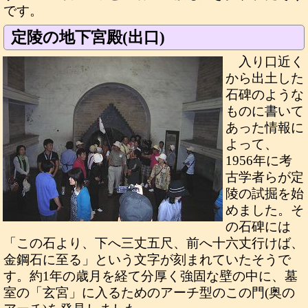
です。
定陵の地下宮殿(出口)
入り口近く
から出土した
石碑のような
ものに書いて
あった情報に
よって、
1956年に考
古学者らが定
陵の試掘を始
めました。そ
の石碑には
「この石より、下へ三丈五尺、前へ十六丈行けば、
金鋼石に至る」という文字が刻まれていたそうで
す。約1年の歳月を経て分厚く強固な壁の中に、墓
室の「玄宮」に入るためのアーチ型のこの門(奥の