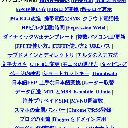
パソコン Menu
|
BBS迷惑書込
|
迷惑Mail
|
Mail送信規制
|
nPOP使い方
|
BBSログ変換
|
過去ログ表示
|
MailCGI改造
|
携帯電話のSMS
|
クラウド電話帳
|
HPビルダ起動時間
|
Expression Web4
|
ダイナミックWebテンプレート
|
複数パソコンHP更新
|
FFFTP使い方1
|
FFFTP使い方2
|
URLパス
|
サブドメインとディレクトリ
|
チルダの入力方法
|
文字大きさ
|
UTF-8に変更
|
モニタの選び方
|
タッピング
|
ページ内検索
|
ショートカットキー
|
Thumbs.db
|
日本語FEP
|
上手な日本語変換
|
ルーター取替
|
データ伝送
|
MTUとMSS
|
b-mobile
|
IIJmio
|
海外プリペイドSIM
|
MVNO周波数
|
スマホの金属バンパー
|
ChromeでRSS登録
|
ブログの引越
|
Bloggerをドメイン運用
|