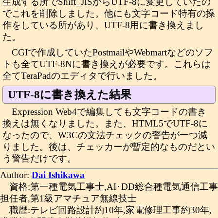
生成する所でShift_JISからUTF-8に変更していたの
でこれを削除しました。他にも文字コード特有の操
作をしている所があり、UTF-8用に書き換えまし
た。
CGIで作成していたPostmailやWebmartなどのソフ
トも全てUTF-8Nに書き換えが必要です。これらは
全てTeraPadのエディタで行いました。
UTF-8に書き換えた結果
Expression Web4で編集しても文字コードの書き
換えは無くなりました。また、HTML5でUTF-8に
なったので、W3Cの文法チェックの警告が一つ減
りました。後は、チェッカーが暫定的なものだとい
う警告だけです。
Author:
Dai Ishikawa
資格:第一種電気工事士,AI･DD総合種電気通信工事
担任者,第1級アマチュア無線技士
職歴:テレビ回路設計約10年,家電修理工事約30年,