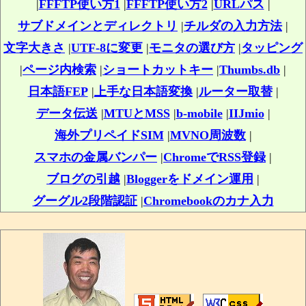
|
FFFTP使い方1
|
FFFTP使い方2
|
URLパス
|
サブドメインとディレクトリ
|
チルダの入力方法
|
文字大きさ
|
UTF-8に変更
|
モニタの選び方
|
タッピング
|
ページ内検索
|
ショートカットキー
|
Thumbs.db
|
日本語FEP
|
上手な日本語変換
|
ルーター取替
|
データ伝送
|
MTUとMSS
|
b-mobile
|
IIJmio
|
海外プリペイドSIM
|
MVNO周波数
|
スマホの金属バンパー
|
ChromeでRSS登録
|
ブログの引越
|
Bloggerをドメイン運用
|
グーグル2段階認証
|
Chromebookのカナ入力