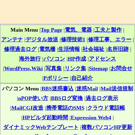
Main Menu
|
Top Page
|
電気、電器
|
工夫と製作
|
アンテナ
|
デジタル放送
|
修理技術1
|
修理工事、エラー
|
修理過去ログ
|
電気柵
|
生活情報
|
社会福祉
|
名所旧跡
|
海外旅行
|
パソコン
|
HP作成
|
アドセンス
|
WordPress,Wiki
|
写真集
|
リンク集
|
Sitemap
|
お問合せ
|
Pポリシー
|
自己紹介
パソコン Menu
|
BBS迷惑書込
|
迷惑Mail
|
Mail送信規制
|
nPOP使い方
|
BBSログ変換
|
過去ログ表示
|
MailCGI改造
|
携帯電話のSMS
|
クラウド電話帳
|
HPビルダ起動時間
|
Expression Web4
|
ダイナミックWebテンプレート
|
複数パソコンHP更新