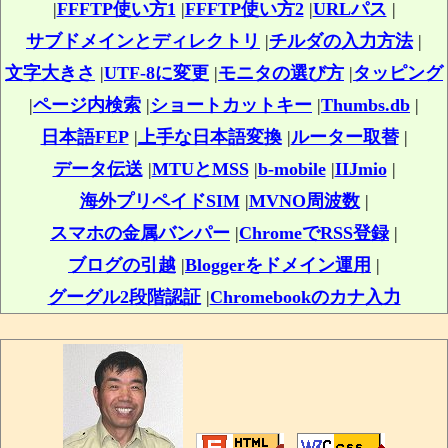
|
FFFTP使い方1
|
FFFTP使い方2
|
URLパス
|
サブドメインとディレクトリ
|
チルダの入力方法
|
文字大きさ
|
UTF-8に変更
|
モニタの選び方
|
タッピング
|
ページ内検索
|
ショートカットキー
|
Thumbs.db
|
日本語FEP
|
上手な日本語変換
|
ルーター取替
|
データ伝送
|
MTUとMSS
|
b-mobile
|
IIJmio
|
海外プリペイドSIM
|
MVNO周波数
|
スマホの金属バンパー
|
ChromeでRSS登録
|
ブログの引越
|
Bloggerをドメイン運用
|
グーグル2段階認証
|
Chromebookのカナ入力