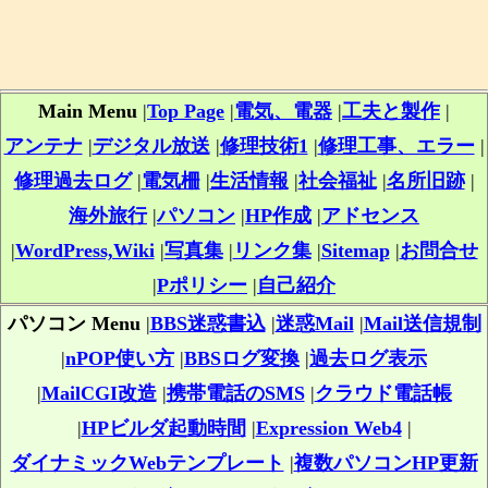
Main Menu
|
Top Page
|
電気、電器
|
工夫と製作
|
アンテナ
|
デジタル放送
|
修理技術1
|
修理工事、エラー
|
修理過去ログ
|
電気柵
|
生活情報
|
社会福祉
|
名所旧跡
|
海外旅行
|
パソコン
|
HP作成
|
アドセンス
|
WordPress,Wiki
|
写真集
|
リンク集
|
Sitemap
|
お問合せ
|
Pポリシー
|
自己紹介
パソコン Menu
|
BBS迷惑書込
|
迷惑Mail
|
Mail送信規制
|
nPOP使い方
|
BBSログ変換
|
過去ログ表示
|
MailCGI改造
|
携帯電話のSMS
|
クラウド電話帳
|
HPビルダ起動時間
|
Expression Web4
|
ダイナミックWebテンプレート
|
複数パソコンHP更新