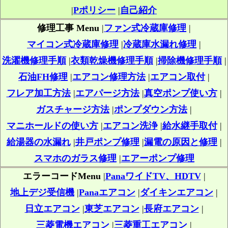
|
Pポリシー
|
自己紹介
修理工事 Menu
|
ファン式冷蔵庫修理
|
マイコン式冷蔵庫修理
|
冷蔵庫水漏れ修理
|
洗濯機修理手順
|
衣類乾燥機修理手順
|
掃除機修理手順
|
石油FH修理
|
エアコン修理方法
|
エアコン取付
|
フレア加工方法
|
エアパージ方法
|
真空ポンプ使い方
|
ガスチャージ方法
|
ポンプダウン方法
|
マニホールドの使い方
|
エアコン洗浄
|
給水継手取付
|
給湯器の水漏れ
|
井戸ポンプ修理
|
漏電の原因と修理
|
スマホのガラス修理
|
エアーポンプ修理
エラーコードMenu
|
PanaワイドTV、HDTV
|
地上デジ受信機
|
Panaエアコン
|
ダイキンエアコン
|
日立エアコン
|
東芝エアコン
|
長府エアコン
|
三菱電機エアコン
|
三菱重工エアコン
|