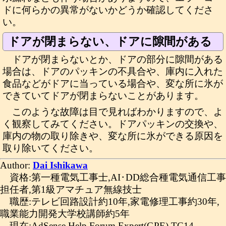
ドに何らかの異常がないかどうか確認してくださ
い。
ドアが閉まらない、ドアに隙間がある
ドアが閉まらないとか、ドアの部分に隙間がある
場合は、ドアのパッキンの不具合や、庫内に入れた
食品などがドアに当っている場合や、変な所に氷が
できていてドアが閉まらないことがあります。
このような故障は目で見ればわかりますので、よ
く観察してみてください。ドアパッキンの交換や、
庫内の物の取り除きや、変な所に氷ができる原因を
取り除いてください。
Author:
Dai Ishikawa
資格:第一種電気工事士,AI･DD総合種電気通信工事
担任者,第1級アマチュア無線技士
職歴:テレビ回路設計約10年,家電修理工事約30年,
職業能力開発大学校講師約5年
現在:AdSense Help Forum Expert(GPE),TC14