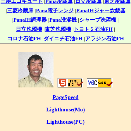
三菱エコキュート
|
Pana冷蔵庫
|
日立冷蔵庫
|
東芝冷蔵庫
|
三菱冷蔵庫
|
Pana電子レンジ
|
PanaIHジャー炊飯器
|
PanaIH調理器
|
Pana洗濯機
|
シャープ洗濯機
|
日立洗濯機
|
東芝洗濯機
|
トヨトミ石油FH
|
コロナ石油FH
|
ダイニチ石油FH
|
アラジン石油FH
PageSpeed
Lighthouse(Mo)
Lighthouse(PC)