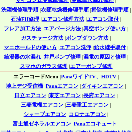
マイコン式冷蔵庫修理
|
冷蔵庫水漏れ修理
|
洗濯機修理手順
|
衣類乾燥機修理手順
|
掃除機修理手順
|
石油FH修理
|
エアコン修理方法
|
エアコン取付
|
フレア加工方法
|
エアパージ方法
|
真空ポンプ使い方
|
ガスチャージ方法
|
ポンプダウン方法
|
マニホールドの使い方
|
エアコン洗浄
|
給水継手取付
|
給湯器の水漏れ
|
井戸ポンプ修理
|
漏電の原因と修理
|
スマホのガラス修理
|
エアーポンプ修理
エラーコードMenu
|
PanaワイドTV、HDTV
|
地上デジ受信機
|
Panaエアコン
|
ダイキンエアコン
|
日立エアコン
|
東芝エアコン
|
長府エアコン
|
三菱電機エアコン
|
三菱重工エアコン
|
シャープエアコン
|
コロナエアコン
|
富士通ゼネラルエアコン
|
Panaエコキュート
|