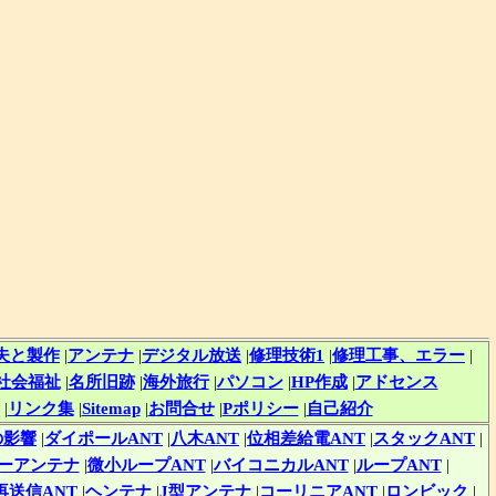
夫と製作
|
アンテナ
|
デジタル放送
|
修理技術1
|
修理工事、エラー
|
社会福祉
|
名所旧跡
|
海外旅行
|
パソコン
|
HP作成
|
アドセンス
|
リンク集
|
Sitemap
|
お問合せ
|
Pポリシー
|
自己紹介
の影響
|
ダイポールANT
|
八木ANT
|
位相差給電ANT
|
スタックANT
|
ーアンテナ
|
微小ループANT
|
バイコニカルANT
|
ループANT
|
再送信ANT
|
ヘンテナ
|
J型アンテナ
|
コーリニアANT
|
ロンビック
|