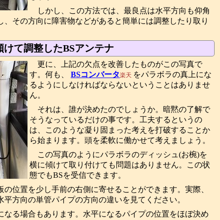
しかし、この方法では、最良点は水平方向も仰角
し、その方向に障害物などがあると簡単には調整したり取り
けて調整したBSアンテナ
更に、上記の欠点を改善したものがこの写真で
す。何も、
BSコンバータ
をパラボラの真上にな
楽天
るようにしなければならないということはありませ
ん。
それは、誰が決めたのでしょうか。暗黙の了解で
そうなっているだけの事です。工夫するというの
は、このような凝り固まった考えを打破することか
ら始まります。頭を柔軟に働かせて考えましょう。
この写真のようにパラボラのディッシュ(お椀)を
横に傾けて取り付けても問題はありません。この状
態でもBSを受信できます。
板の位置を少し手前の右側に寄せることができます。実際、
水平方向の単管パイプの方向の違いを見てください。
になる場合もあります。水平になるパイプの位置をほぼ決め