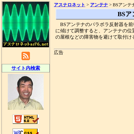
アスナロネット
>
アンテナ
>
BSアンテ
BS
BSアンテナのパラボラ反射器を
に傾けて調整すると、アンテナの位
の屋根などの障害物を避けて取付け
広告
サイト内検索