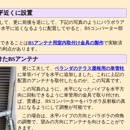
平近くに設置
倒して、更に前後を逆にして、下記の写真のようにパラボラア
を水平に近くなるように配置してやると、BSコンバーター部
信できることは
BSアンテナ用室内取付け金具の製作
で実験済
の利点があります。
たBSアンテナ
更に工夫して、
ベランダのテラス屋根用の単管柱
に単管パイプを水平に追加しました。これに上記の
配置のアンテナを取付したものが、この写真です。
この写真のように、水平になったパイプを水平方
向に回転できるように単管用の金具で取り付けれ
ば、普通は、BSコンバーターをパラボラ反射板の真
上になるようにして調整が可能です。
この場合は、水平パイプの方向とパラボラの仰角
の調整で、望みの方向にアンテナを向けることがで
きます。