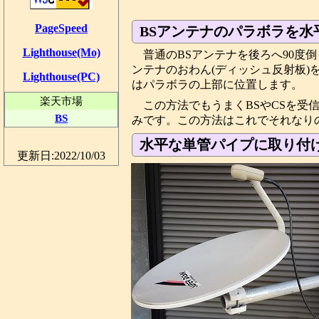
PageSpeed
BSアンテナのパラボラを水
Lighthouse(Mo)
普通のBSアンテナを後ろへ90度
ンテナのおわん(ディッシュ反射板)
Lighthouse(PC)
はパラボラの上部に位置します。
楽天市場
この方法でもうまくBSやCSを受
BS
みです。この方法はこれでそれなり
水平な単管パイプに取り付け
更新日:2022/10/03