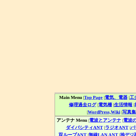
Main Menu
|
Top Page
|
電気、電器
|
工
修理過去ログ
|
電気柵
|
生活情報
|
|
WordPress,Wiki
|
写真集
アンテナ Menu
|
電波とアンテナ
|
電波
ダイバシティANT
|
ラジオANT
|
バ
双ループANT
|
無線LAN ANT
|
地デジ