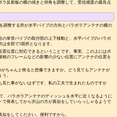
ボラ反射板の横の傾きと仰角を調整して、受信感度の最良点
置を調整する所が水平パイプの方向とパラボラアンテナの横の
柱の単管パイプの取付部の上下移動と、水平パイプのパラボ
所は全部で5箇所となります。
設置位置に対応できるということです。事実、この上にはポ
屋根のフレームなどの影響の少ない位置にアンテナの位置を
CSがちゃんと映ると想像できますか。どう見てもアンテナが
ょう。
も見た事がないはずです。私の工夫で生まれたものですか
して、パラボラアンテナのディッシュを水平に近くなるように
トで発表してから沢山の方が真似をしていらっしゃるようで
真似をしてください。便利ですから。