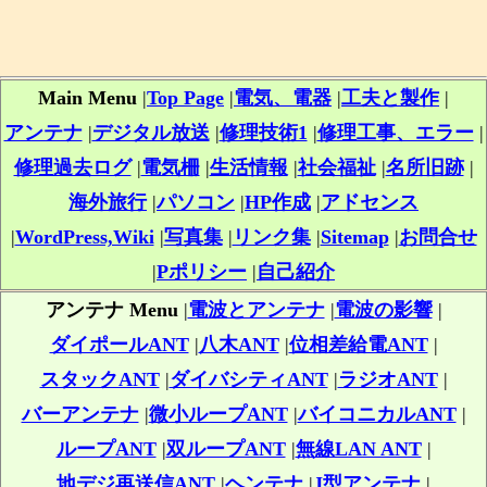
Main Menu
|
Top Page
|
電気、電器
|
工夫と製作
|
アンテナ
|
デジタル放送
|
修理技術1
|
修理工事、エラー
|
修理過去ログ
|
電気柵
|
生活情報
|
社会福祉
|
名所旧跡
|
海外旅行
|
パソコン
|
HP作成
|
アドセンス
|
WordPress,Wiki
|
写真集
|
リンク集
|
Sitemap
|
お問合せ
|
Pポリシー
|
自己紹介
アンテナ Menu
|
電波とアンテナ
|
電波の影響
|
ダイポールANT
|
八木ANT
|
位相差給電ANT
|
スタックANT
|
ダイバシティANT
|
ラジオANT
|
バーアンテナ
|
微小ループANT
|
バイコニカルANT
|
ループANT
|
双ループANT
|
無線LAN ANT
|
地デジ再送信ANT
|
ヘンテナ
|
J型アンテナ
|