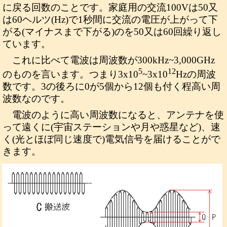
に戻る回数のことです。家庭用の交流100Vは50又
は60ヘルツ(Hz)で1秒間に交流の電圧が上がって下
がる(マイナスまで下がる)のを50又は60回繰り返し
ています。
これに比べて電波は周波数が300kHz~3,000GHz
5
12
のものを言います。つまり3x10
~3x10
Hzの周波
数です。3の後ろに0が5個から12個も付く程高い周
波数なのです。
電波のように高い周波数になると、アンテナを使
って遠くに(宇宙ステーションや月や惑星など)、速
く(光とほぼ同じ速度で)電気信号を届けることがで
きます。