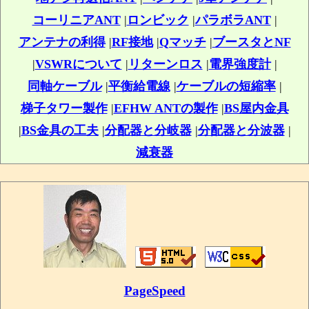
コーリニアANT
|
ロンビック
|
パラボラANT
|
アンテナの利得
|
RF接地
|
Qマッチ
|
ブースタとNF
|
VSWRについて
|
リターンロス
|
電界強度計
|
同軸ケーブル
|
平衡給電線
|
ケーブルの短縮率
|
梯子タワー製作
|
EFHW ANTの製作
|
BS屋内金具
|
BS金具の工夫
|
分配器と分岐器
|
分配器と分波器
|
減衰器
PageSpeed