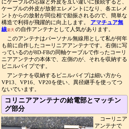
にケーブルの芯線と外皮を互い違いに接続すると、
ケーブルの外皮が放射エレメントになり、各エレメ
ントからの放射が同位相で励振されるので、簡単な
構造で利得が飛躍的に向上します。
アマチュア無
線
の自作アンテナとして人気があります。
楽天
このアンテナはパーソナル無線用として私が何年
も前に自作したコーリニアアンテナです。右側に写
っているのが8D-FBの同軸ケーブルで作ったコーリ
ニアアンテナの本体で、左側のが、それを収納する
ビニルパイプです。
アンテナを収納するビニルパイプは細い方から
VP13、VP16、VP20を使い、異径継手を使ってつ
ないでいます。
コリニアアンテナの給電部とマッチン
グ部分
コーリニア
アンテナで