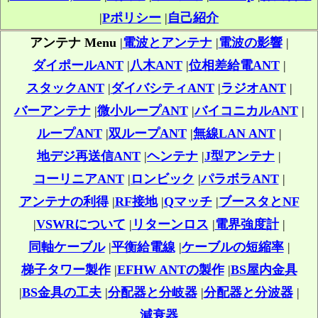
|
Pポリシー
|
自己紹介
アンテナ Menu
|
電波とアンテナ
|
電波の影響
|
ダイポールANT
|
八木ANT
|
位相差給電ANT
|
スタックANT
|
ダイバシティANT
|
ラジオANT
|
バーアンテナ
|
微小ループANT
|
バイコニカルANT
|
ループANT
|
双ループANT
|
無線LAN ANT
|
地デジ再送信ANT
|
ヘンテナ
|
J型アンテナ
|
コーリニアANT
|
ロンビック
|
パラボラANT
|
アンテナの利得
|
RF接地
|
Qマッチ
|
ブースタとNF
|
VSWRについて
|
リターンロス
|
電界強度計
|
同軸ケーブル
|
平衡給電線
|
ケーブルの短縮率
|
梯子タワー製作
|
EFHW ANTの製作
|
BS屋内金具
|
BS金具の工夫
|
分配器と分岐器
|
分配器と分波器
|
減衰器