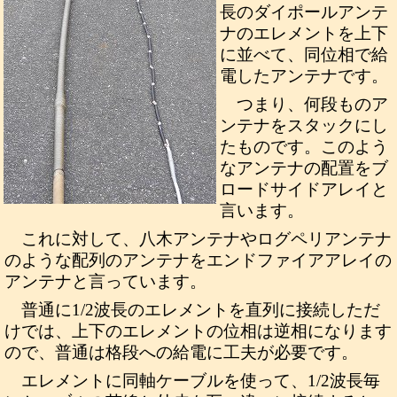
長のダイポールアンテ
ナのエレメントを上下
に並べて、同位相で給
電したアンテナです。
つまり、何段ものア
ンテナをスタックにし
たものです。このよう
なアンテナの配置をブ
ロードサイドアレイと
言います。
これに対して、八木アンテナやログペリアンテナ
のような配列のアンテナをエンドファイアアレイの
アンテナと言っています。
普通に1/2波長のエレメントを直列に接続しただ
けでは、上下のエレメントの位相は逆相になります
ので、普通は格段への給電に工夫が必要です。
エレメントに同軸ケーブルを使って、1/2波長毎