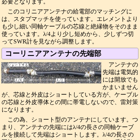
必要となります。
このコリニアアンテナの給電部のマッチングに
は、スタブマッチを使っています。エレメントより
も少し細い同軸ケーブルの芯線と絶縁物をそのまま
使っています。λ/4より少し短めから、少しずつ切
ってSWR計を見ながら調整します。
コーリニアアンテナの先端部
アンテナの
先端は電気的
には開放でも
かまいません
が、芯線と外皮はショートしている方が、ケーブル
の芯線と外皮導体との間に帯電しないので、雷対策
になります。
この為、ショート型のアンテナにしています。つ
まり、アンテナの先端にはλ/4の長さの同軸ケーブ
ルを接続して先端はショートします。λ/4の長さの