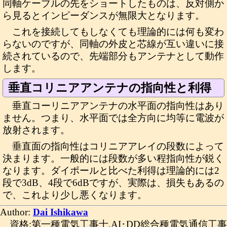
同軸ケーブルの先をショートしたものは、反対側か
ら見るとインピーダンスが無限大となります。
これを接続してもしなくても理論的には何も変わ
らないのですが、同軸の外皮と芯線が互い違いに接
続されているので、先端部分もアンテナとして動作
します。
垂直コリニアアンテナの指向性と利得
垂直コーリニアアンテナの水平面の指向性はあり
ません。つまり、水平面では全方向に均等に電波が
放射されます。
垂直面の指向性はコリニアアレイの段数によって
決まります。一般的には段数が多い程指向性が鋭く
なります。ダイポールと比べた利得は理論的には2
段で3dB、4段で6dBですが、実際は、損失もあるの
で、これより少し悪くなります。
Author:
Dai Ishikawa
資格:第一種電気工事士,AI･DD総合種電気通信工事