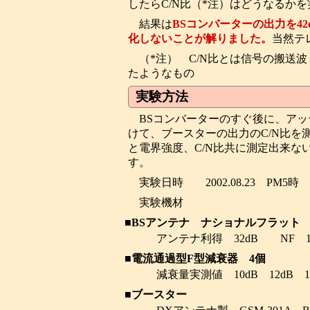
したらC/N比（*注）はどうなるか
結果は
BSコンバーターの出力を4
化しないことが解りました。
当然テ
（*注） C/N比とは信号の搬送
たようなもの
実験方法
BSコンバーターのすぐ後に、ア
けて、ブースターの出力のC/N比
と電界強度、C/N比共に測定出来な
す。
実験日時 2002.08.23 PM5時
実験機材
■BSアンテナ ナショナルフラット T
アンテナ利得 32dB NF 1
■電流通過型F型減衰器 4個
減衰量実測値 10dB 12dB 1
■ブースター