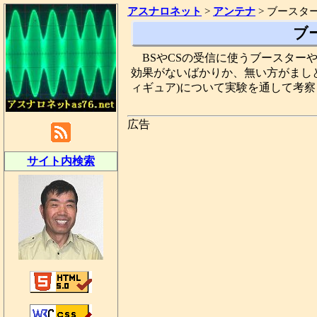
アスナロネット
>
アンテナ
>
ブースター
ブ
BSやCSの受信に使うブースタ
効果がないばかりか、無い方がまし
ィギュア)について実験を通して考
広告
サイト内検索