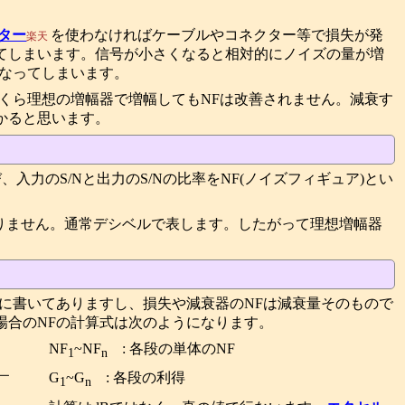
ター
を使わなければケーブルやコネクター等で損失が発
楽天
てしまいます。信号が小さくなると相対的にノイズの量が増
くなってしまいます。
いくら理想の増幅器で増幅してもNFは改善されません。減衰す
かると思います。
、入力のS/Nと出力のS/Nの比率をNF(ノイズフィギュア)とい
ありません。通常デシベルで表します。したがって理想増幅器
等に書いてありますし、損失や減衰器のNFは減衰量そのもので
場合のNFの計算式は次のようになります。
NF
~NF
: 各段の単体のNF
1
n
G
~G
: 各段の利得
1
n