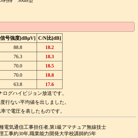
S利得 30dB型
信号強度[dBμV]
C/N比[dB]
88.8
18.2
76.3
18.3
70.0
18.5
70.0
18.8
63.8
17.6
アナログハイビジョン放送です。
2度行ない平均値を出しました。
時の比率で電圧を表したものです。
合種電気通信工事担任者,第1級アマチュア無線技士
理工事約30年,職業能力開発大学校講師約5年