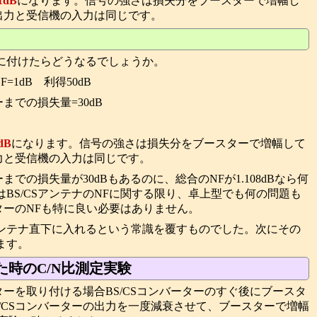
1dB
になります。信号の強さは損失分をブースターで増幅し
の出力と受信機の入力は同じです。
に付けたらどうなるでしょうか。
=1dB 利得50dB
までの損失量=30dB
dB
になります。信号の強さは損失分をブースターで増幅して
出力と受信機の入力は同じです。
までの損失量が30dBもあるのに、総合のNFが1.108dBなら何
BS/CSアンテナのNFに関する限り、卓上型でも何の問題も
スターのNFも特に良い必要はありません。
ンテナ直下に入れるという常識を覆すものでした。次にその
ます。
た時のC/N比測定実験
ターを取り付ける場合BS/CSコンバーターのすぐ後にブースタ
/CSコンバーターの出力を一度減衰させて、ブースターで増幅