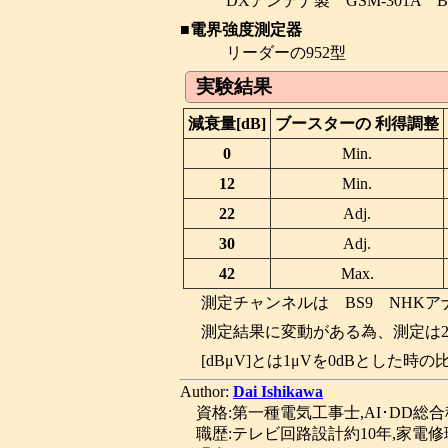
DXアンテナ製 GSM-301A B
■電界強度測定器
リーダーの952型
実験結果
減衰量[dB]
ブースターの 利得調整
0
Min.
12
Min.
22
Adj.
30
Adj.
42
Max.
測定チャンネルは BS9 NHK
測定結果に変動がある為、測定は
[dBμV]とは1μVを0dBとした
Author:
Dai Ishikawa
資格:第一種電気工事士,AI･DD総
職歴:テレビ回路設計約10年,家電修