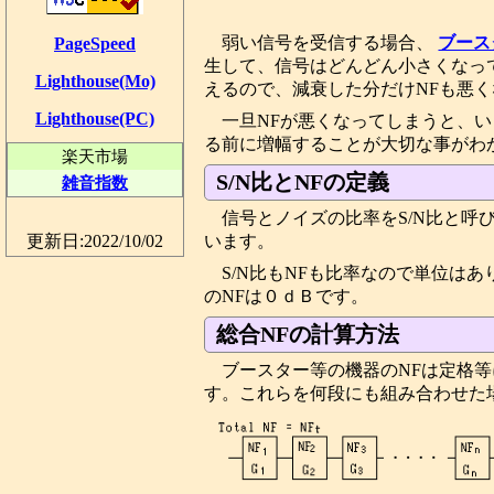
弱い信号を受信する場合、
ブース
PageSpeed
生して、信号はどんどん小さくなっ
Lighthouse(Mo)
えるので、減衰した分だけNFも悪
Lighthouse(PC)
一旦NFが悪くなってしまうと、
る前に増幅することが大切な事がわ
楽天市場
S/N比とNFの定義
雑音指数
信号とノイズの比率をS/N比と呼び
います。
更新日:2022/10/02
S/N比もNFも比率なので単位は
のNFは０ｄＢです。
総合NFの計算方法
ブースター等の機器のNFは定格
す。これらを何段にも組み合わせた