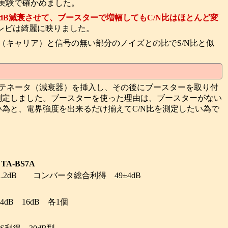
を実験で確かめました。
2dB減衰させて、ブースターで増幅してもC/N比はほとんど変
レビは綺麗に映りました。
波（キャリア）と信号の無い部分のノイズとの比でS/N比と似
ッテネータ（減衰器）を挿入し、その後にブースターを取り付
を測定しました。ブースターを使った理由は、ブースターがない
い為と、電界強度を出来るだけ揃えてC/N比を測定したい為で
A-BS7A
.2dB コンバータ総合利得 49±4dB
4dB 16dB 各1個