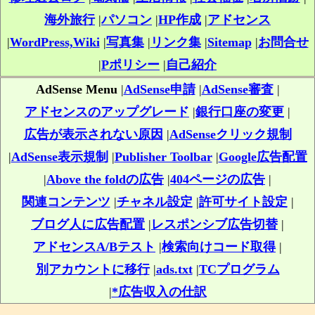
海外旅行
|
パソコン
|
HP作成
|
アドセンス
|
WordPress,Wiki
|
写真集
|
リンク集
|
Sitemap
|
お問合せ
|
Pポリシー
|
自己紹介
AdSense Menu
|
AdSense申請
|
AdSense審査
|
アドセンスのアップグレード
|
銀行口座の変更
|
広告が表示されない原因
|
AdSenseクリック規制
|
AdSense表示規制
|
Publisher Toolbar
|
Google広告配置
|
Above the foldの広告
|
404ページの広告
|
関連コンテンツ
|
チャネル設定
|
許可サイト設定
|
ブログ人に広告配置
|
レスポンシブ広告切替
|
アドセンスA/Bテスト
|
検索向けコード取得
|
別アカウントに移行
|
ads.txt
|
TCプログラム
|
*広告収入の仕訳