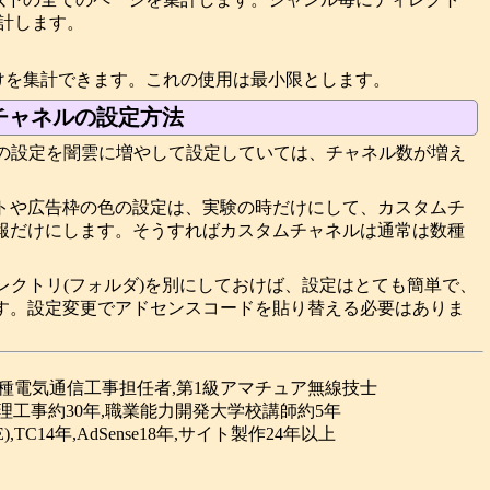
計します。
tml)だけを集計できます。これの使用は最小限とします。
チャネルの設定方法
ルの設定を闇雲に増やして設定していては、チャネル数が増え
トや広告枠の色の設定は、実験の時だけにして、カスタムチ
報だけにします。そうすればカスタムチャネルは通常は数種
レクトリ(フォルダ)を別にしておけば、設定はとても簡単で、
す。設定変更でアドセンスコードを貼り替える必要はありま
合種電気通信工事担任者,第1級アマチュア無線技士
理工事約30年,職業能力開発大学校講師約5年
(GPE),TC14年,AdSense18年,サイト製作24年以上