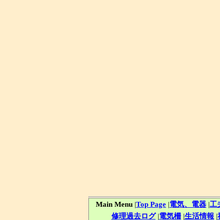
Main Menu
|
Top Page
|
電気、電器
|
工
修理過去ログ
|
電気柵
|
生活情報
|