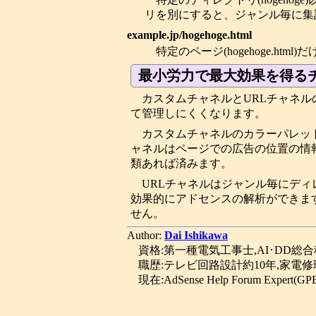
リを別にすると、ジャンル毎に集
example.jp/hogehoge.html
特定のページ(hogehoge.h
最小労力で最大効果を得る
カスタムチャネルとURLチャネ
て管理しにくくなります。
カスタムチャネルのカラーパレッ
ャネルはページでの広告の位置の情
類あれば済みます。
URLチャネルはジャンル毎にディ
効果的にアドセンスの解析ができま
せん。
Author:
Dai Ishikawa
資格:第一種電気工事士,AI･DD総
職歴:テレビ回路設計約10年,家電修
現在:AdSense Help Forum Expert