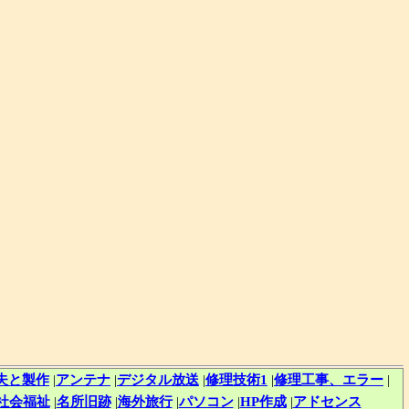
夫と製作
|
アンテナ
|
デジタル放送
|
修理技術1
|
修理工事、エラー
|
社会福祉
|
名所旧跡
|
海外旅行
|
パソコン
|
HP作成
|
アドセンス