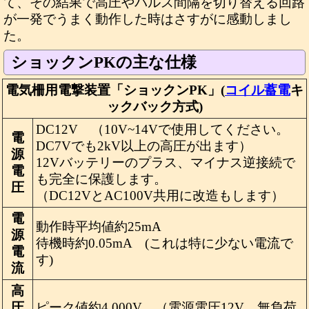
て、その結果で高圧やパルス間隔を切り替える回路
が一発でうまく動作した時はさすがに感動しまし
た。
ショックンPKの主な仕様
電気柵用電撃装置「ショックンPK」(
コイル蓄電
キ
ックバック方式)
DC12V （10V~14Vで使用してください。
電
DC7Vでも2kV以上の高圧が出ます）
源
12Vバッテリーのプラス、マイナス逆接続で
電
も完全に保護します。
圧
（DC12VとAC100V共用に改造もします）
電
動作時平均値約25mA
源
待機時約0.05mA (これは特に少ない電流で
電
す)
流
高
圧
ピーク値約4,000V （電源電圧12V、無負荷