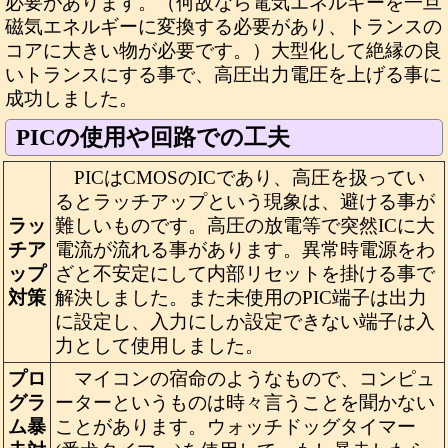
必要があります。（何故なら電気エネルギーを一旦
磁気エネルギーに変換する必要があり、トランスの
コアに大きい物が必要です。）大型化して絶縁の良
いトランスにする事で、高圧出力電圧を上げる事に
成功しました。
PICの使用や回路での工夫
PICはCMOSのICであり、高圧を扱ってい
るとラッチアップという現象は、避ける事が
ラッ
難しいものです。高圧の放電等で突然ICに大
チア
電流が流れる事があります。異常時電源をわ
ップ
ざと不安定にして内部リセットを掛ける事で
対策
解決しました。また未使用のPIC端子は出力
に設定し、入力にしか設定できない端子は入
力として使用しました。
プロ
マイコンの宿命のようなもので、コンピュ
グラ
ーターというものは時々言うことを聞かない
ム暴
ことがあります。ウォッチドッグタイマー