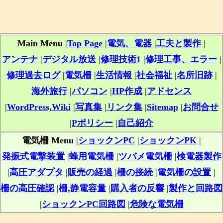
Main Menu
|
Top Page
|
電気、電器
|
工夫と製作
|
アンテナ
|
デジタル放送
|
修理技術1
|
修理工事、エラー
|
修理過去ログ
|
電気柵
|
生活情報
|
社会福祉
|
名所旧跡
|
海外旅行
|
パソコン
|
HP作成
|
アドセンス
|
WordPress,Wiki
|
写真集
|
リンク集
|
Sitemap
|
お問合せ
|
Pポリシー
|
自己紹介
電気柵 Menu
|
ショックンPC
|
ショックンPK
|
発振式電撃装置
|
蜂用電気柵
|
ツバメ電気柵
|
検電器製作
|
高圧アダプタ
|
販売の経過
|
柵の接続
|
電気柵の設置
|
柵の高圧確認
|
柵,静電容量
|
購入者の反響
|
製作と回路図
|
ショックンPC回路図
|
危険な電気柵