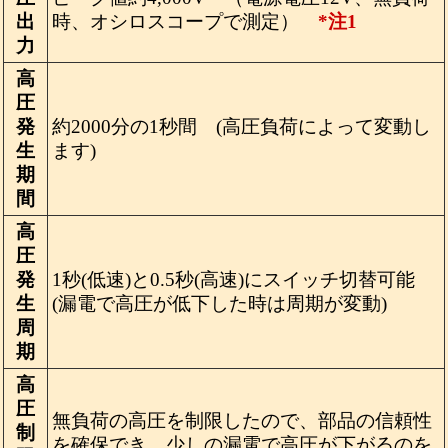
出
時、オシロスコープで測定）
*注1
力
高
圧
発
約2000分の1秒間 (高圧負荷によって変動し
生
ます)
期
間
高
圧
発
1秒(低速)と0.5秒(高速)にスイッチ切替可能
生
(漏電で高圧が低下した時は周期が変動)
周
期
高
圧
無負荷の高圧を制限したので、部品の信頼性
制
を確保でき、少しの漏電で高圧が下がるのを