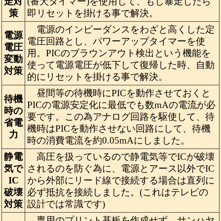
走対
(番犬タイマー)を使用して、もし暴走したら
策
即リセットを掛ける事で解決。
電源のインピーダンスをわざと高くした定
電源
電圧回路とし、パワーアップタイマーを使
電圧
用。PICのブラウンアウト検出という機能を
変動
使って電源電圧が低下して復帰した時、自動
対策
的にリセットを掛ける事で解決。
昼間等の待機時にPICを動作させておくと
待機
PICの電源安定化に最低でも数mAの電流が必
時の
要です。この為アナログ回路を駆使して、待
省電
機時はPICを動作させない回路にして、待機
力
時の消費電流を約0.05mAにしました。
静電
高圧を扱っているので静電気等でICが破壊
気で
されるのを防ぐ為に、電源とアース以外でIC
IC
から外部にリード線で接続する場合は直列に
破壊
必ず抵抗を接続しました。(これはテレビの
対策
設計では常識です)
専用のプリント基板を作成せず、サンハヤ