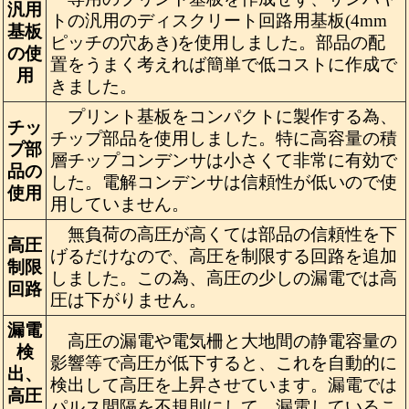
汎用
トの汎用のディスクリート回路用基板(4mm
基板
ピッチの穴あき)を使用しました。部品の配
の使
置をうまく考えれば簡単で低コストに作成で
用
きました。
プリント基板をコンパクトに製作する為、
チッ
チップ部品を使用しました。特に高容量の積
プ部
層チップコンデンサは小さくて非常に有効で
品の
した。電解コンデンサは信頼性が低いので使
使用
用していません。
無負荷の高圧が高くては部品の信頼性を下
高圧
げるだけなので、高圧を制限する回路を追加
制限
しました。この為、高圧の少しの漏電では高
回路
圧は下がりません。
漏電
高圧の漏電や電気柵と大地間の静電容量の
検
影響等で高圧が低下すると、これを自動的に
出、
検出して高圧を上昇させています。漏電では
高圧
パルス間隔を不規則にして、漏電しているこ