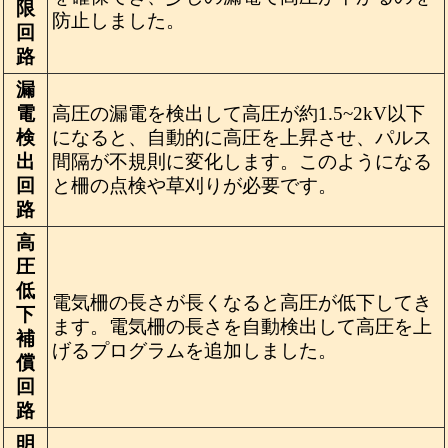
限
防止しました。
回
路
漏
電
高圧の漏電を検出して高圧が約1.5~2kV以下
検
になると、自動的に高圧を上昇させ、パルス
出
間隔が不規則に変化します。このようになる
回
と柵の点検や草刈りが必要です。
路
高
圧
低
電気柵の長さが長くなると高圧が低下してき
下
ます。電気柵の長さを自動検出して高圧を上
補
げるプログラムを追加しました。
償
回
路
明