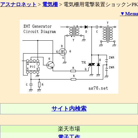
アスナロネット
>
電気柵
>
電気柵用電撃装置ショックンPK
▼Menu
サイト内検索
楽天市場
電子工作