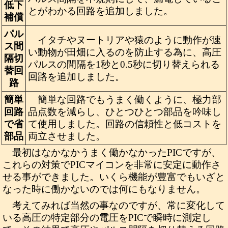
低下
とがわかる回路を追加しました。
補償
パル
イタチやヌートリアや猿のように動作が速
ス間
い動物が田畑に入るのを防止する為に、高圧
隔切
パルスの間隔を1秒と0.5秒に切り替えられる
替回
回路を追加しました。
路
簡単
簡単な回路でもうまく働くように、極力部
回路
品点数を減らし、ひとつひとつ部品を吟味し
で省
て使用しました。回路の信頼性と低コストを
部品
両立させました。
最初はなかなかうまく働かなかったPICですが、
これらの対策でPICマイコンを非常に安定に動作さ
せる事ができました。いくら機能が豊富でもいざと
なった時に働かないのでは何にもなりません。
考えてみれば当然の事なのですが、常に変化して
いる高圧の特定部分の電圧をPICで瞬時に測定し