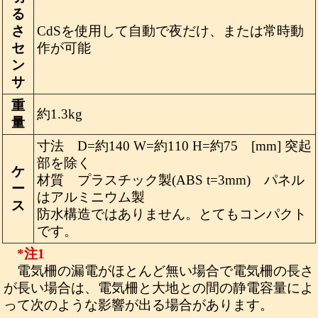
る
さ
CdSを使用して自動で夜だけ、または常時動
セ
作が可能
ン
サ
重
約1.3kg
量
寸法 D=約140 W=約110 H=約75 [mm] 突起
部を除く
ケ
材質 プラスチック製(ABS t=3mm) パネル
ー
はアルミニウム製
ス
防水構造ではありません。とてもコンパクト
です。
*注1
電気柵の漏電がほとんど無い場合で電気柵の長さ
が長い場合は、電気柵と大地との間の静電容量によ
って次のような影響が出る場合があります。