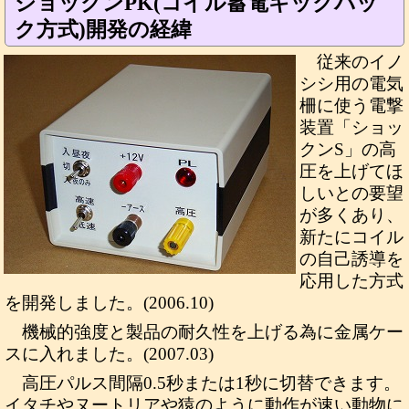
ショックンPK(コイル蓄電キックバッ
ク方式)開発の経緯
従来のイノ
シシ用の電気
柵に使う電撃
装置「ショッ
クンS」の高
圧を上げてほ
しいとの要望
が多くあり、
新たにコイル
の自己誘導を
応用した方式
を開発しました。(2006.10)
機械的強度と製品の耐久性を上げる為に金属ケー
スに入れました。(2007.03)
高圧パルス間隔0.5秒または1秒に切替できます。
イタチやヌートリアや猿のように動作が速い動物に