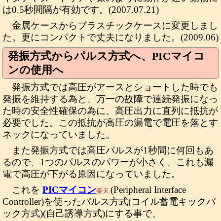
は0.5秒間隔が有効です。(2007.07.21)
金属ケースからプラスチックケースに変更しまし
た。更にコンパクトで丈夫になりました。(2009.06)
発振方式からパルス方式へ、PICマイコ
ンの使用へ
発振方式では高圧がアースとショートした時でも
発振を維持する為と、万一の故障で連続発振になっ
た時の安全性確保の為に、高圧出力に直列に抵抗が
必要でした。この抵抗が高圧の漏電で電圧を落とす
ネックになっていました。
また発振方式では高圧パルスが1秒間に何回もあ
るので、1つのパルスのパワーが小さく、これも漏
電で高圧が下がる原因になっていました。
これを
PICマイコン
(Peripheral Interface
楽天
Controller)を使ったパルス方式(コイル蓄電キックバ
ック方式)(自己誘導方式)にする事で、