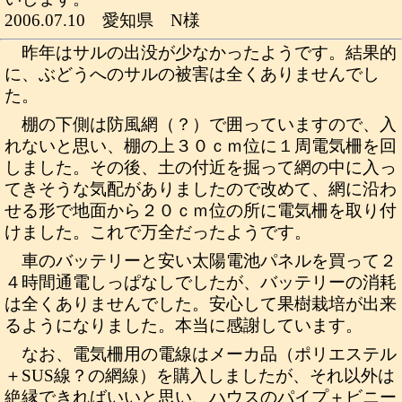
2006.07.10 愛知県 N様
昨年はサルの出没が少なかったようです。結果的
に、ぶどうへのサルの被害は全くありませんでし
た。
棚の下側は防風網（？）で囲っていますので、入
れないと思い、棚の上３０ｃｍ位に１周電気柵を回
しました。その後、土の付近を掘って網の中に入っ
てきそうな気配がありましたので改めて、網に沿わ
せる形で地面から２０ｃｍ位の所に電気柵を取り付
けました。これで万全だったようです。
車のバッテリーと安い太陽電池パネルを買って２
４時間通電しっぱなしでしたが、バッテリーの消耗
は全くありませんでした。安心して果樹栽培が出来
るようになりました。本当に感謝しています。
なお、電気柵用の電線はメーカ品（ポリエステル
＋SUS線？の網線）を購入しましたが、それ以外は
絶縁できればいいと思い、ハウスのパイプ＋ビニー