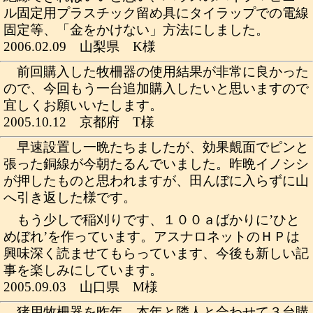
ル固定用プラスチック留め具にタイラップでの電線
固定等、「金をかけない」方法にしました。
2006.02.09 山梨県 K様
前回購入した牧柵器の使用結果が非常に良かった
ので、今回もう一台追加購入したいと思いますので
宜しくお願いいたします。
2005.10.12 京都府 T様
早速設置し一晩たちましたが、効果覿面でピンと
張った銅線が今朝たるんでいました。昨晩イノシシ
が押したものと思われますが、田んぼに入らずに山
へ引き返した様です。
もう少しで稲刈りです、１００ａばかりに’ひと
めぼれ’を作っています。アスナロネットのＨＰは
興味深く読ませてもらっています、今後も新しい記
事を楽しみにしています。
2005.09.03 山口県 M様
猪用牧柵器を昨年、本年と隣人と合わせて３台購