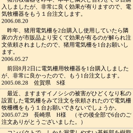
入しましたが、非常に良く効果が有りますので、電
気牧柵器をもう１台注文します。
2006.08.20
昨年、猪用電気柵を2台購入し使用していたら隣
家の方が市販品より安くて効果が有るのが解られ注
文依頼されましたので、猪用電気柵を1台お願いし
ます。
2006.05.27
前回8月2日に電気柵用牧柵器を1台購入しました
が、非常に良かったので、もう1台注文します。
2005.08.28 佐賀県 S様
最近、ますますイノシシの被害がひどくなり私の
設置した電気柵をみて注文を依頼されたので電気柵
牧柵機をもう１台お願いできないでしょうか。
2005.07.29 長崎県 H様 （その後全部で6台のご
注文ありがとうございました。）
コンパクトで、しかも漏電しやすい基板部を樹脂