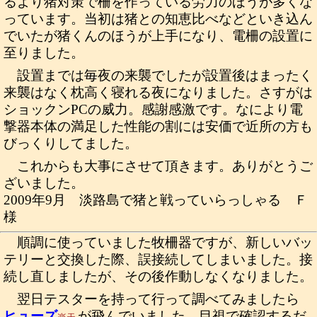
るより猪対策で柵を作っている労力のほうが多くな
っています。当初は猪との知恵比べなどといき込ん
でいたが猪くんのほうが上手になり、電柵の設置に
至りました。
設置までは毎夜の来襲でしたが設置後はまったく
来襲はなく枕高く寝れる夜になりました。さすがは
ショックンPCの威力。感謝感激です。なにより電
撃器本体の満足した性能の割には安価で近所の方も
びっくりしてました。
これからも大事にさせて頂きます。ありがとうご
ざいました。
2009年9月 淡路島で猪と戦っていらっしゃる Ｆ
様
順調に使っていました牧柵器ですが、新しいバッ
テリーと交換した際、誤接続してしまいました。接
続し直しましたが、その後作動しなくなりました。
翌日テスターを持って行って調べてみましたら
ヒューズ
が飛んでいました。目視で確認するだ