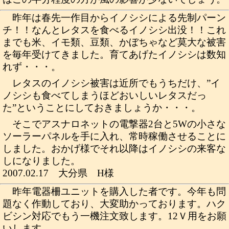
昨年は春先一作目からイノシシによる先制パーン
チ！！なんとレタスを食べるイノシシ出没！！これ
までも米、イモ類、豆類、かぼちゃなど莫大な被害
を毎年受けてきました。育てあげたイノシシは数知
れず・・・。
レタスのイノシシ被害は近所でもうちだけ、”イ
ノシシも食べてしまうほどおいしいレタスだっ
た”ということにしておきましょうか・・・。
そこでアスナロネットの電撃器2台と5Wの小さな
ソーラーパネルを手に入れ、常時稼働させることに
しました。おかげ様でそれ以降はイノシシの来客な
しになりました。
2007.02.17 大分県 H様
昨年電器柵ユニットを購入した者です。今年も問
題なく作動しており、大変助かっております。ハク
ビシン対応でもう一機注文致します。12Ｖ用をお願
いします。