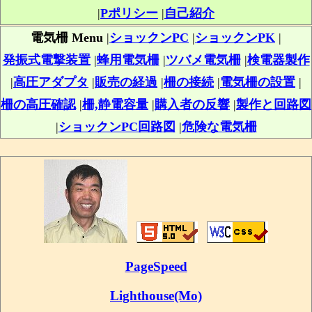
|
Pポリシー
|
自己紹介
電気柵 Menu
|
ショックンPC
|
ショックンPK
|
発振式電撃装置
|
蜂用電気柵
|
ツバメ電気柵
|
検電器製作
|
高圧アダプタ
|
販売の経過
|
柵の接続
|
電気柵の設置
|
柵の高圧確認
|
柵,静電容量
|
購入者の反響
|
製作と回路図
|
ショックンPC回路図
|
危険な電気柵
PageSpeed
Lighthouse(Mo)