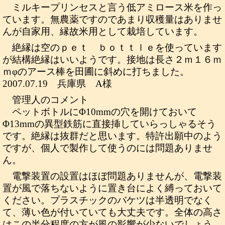
ミルキープリンセスと言う低アミロース米を作っ
ています。無農薬ですのであまり収穫量はありませ
んが自家用、縁故米用として栽培しています。
絶縁は空のｐｅｔ ｂｏｔｔｌｅを使っています
が結構絶縁はいいようです。接地は長さ２ｍ１６ｍ
ｍφのアース棒を田圃に斜めに打ちました。
2007.07.19 兵庫県 A様
管理人のコメント
ペットボトルにΦ10mmの穴を開けておいて
Φ13mmの異型鉄筋に直接挿していらっしゃるそう
です。絶縁は抜群だと思います。特許出願中のよう
ですが、個人で製作して使うのには問題ありませ
ん。
電撃装置の設置はほぼ問題ありませんが、電撃装
置が風で落ちないように置き台によく縛っておいて
ください。プラスチックのバケツは半透明でなく
て、薄い色が付いていても大丈夫です。全体の高さ
はこの半分程度の方が風の影響が少ないでしょう。