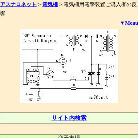
アスナロネット
>
電気柵
>
電気柵用電撃装置ご購入者の反
響
▼Menu
サイト内検索