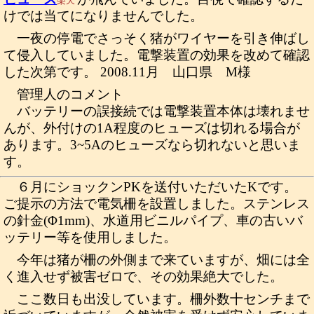
楽天
けでは当てになりませんでした。
一夜の停電でさっそく猪がワイヤーを引き伸ばし
て侵入していました。電撃装置の効果を改めて確認
した次第です。 2008.11月 山口県 M様
管理人のコメント
バッテリーの誤接続では電撃装置本体は壊れませ
んが、外付けの1A程度のヒューズは切れる場合が
あります。3~5Aのヒューズなら切れないと思いま
す。
６月にショックンPKを送付いただいたKです。
ご提示の方法で電気柵を設置しました。ステンレス
の針金(Φ1mm)、水道用ビニルパイプ、車の古いバ
ッテリー等を使用しました。
今年は猪が柵の外側まで来ていますが、畑には全
く進入せず被害ゼロで、その効果絶大でした。
ここ数日も出没しています。柵外数十センチまで