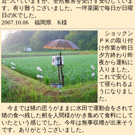
近づいていますが、全然被害を受けず安心していま
す。有り難うございました。一坪菜園で毎日が日曜
日のKでした。
2007.10.06 福岡県 K様
ショックン
ＰＫの取り付
け作業が昨日
夕方終わり昨
夜から運転に
入りました。
これで安心し
て寝られるよ
うになりまし
た。
今までは猪の思うがままに水田で運動会をされて
猪の食べ残した籾を人間様がかき集めて食料にして
いたという感じでした。今年は無事収穫が出来そう
です。ありがとうございました。