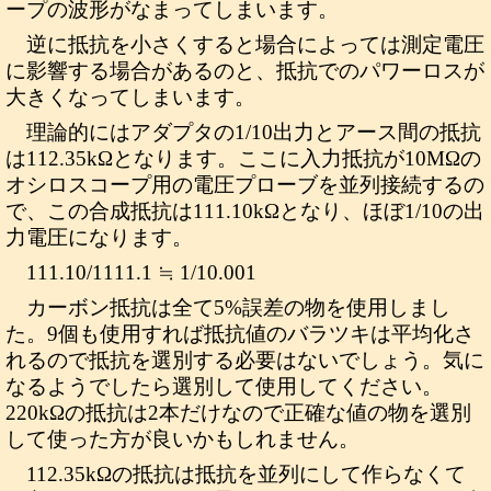
ープの波形がなまってしまいます。
逆に抵抗を小さくすると場合によっては測定電圧
に影響する場合があるのと、抵抗でのパワーロスが
大きくなってしまいます。
理論的にはアダプタの1/10出力とアース間の抵抗
は112.35kΩとなります。ここに入力抵抗が10MΩの
オシロスコープ用の電圧プローブを並列接続するの
で、この合成抵抗は111.10kΩとなり、ほぼ1/10の出
力電圧になります。
111.10/1111.1 ≒ 1/10.001
カーボン抵抗は全て5%誤差の物を使用しまし
た。9個も使用すれば抵抗値のバラツキは平均化さ
れるので抵抗を選別する必要はないでしょう。気に
なるようでしたら選別して使用してください。
220kΩの抵抗は2本だけなので正確な値の物を選別
して使った方が良いかもしれません。
112.35kΩの抵抗は抵抗を並列にして作らなくて