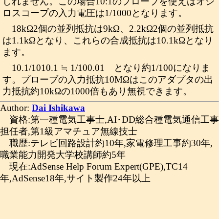
しれません。この場合10:1のプローブを使えばオシ
ロスコープの入力電圧は1/1000となります。
18kΩ2個の並列抵抗は9kΩ、2.2kΩ2個の並列抵抗
は1.1kΩとなり、これらの合成抵抗は10.1kΩとなり
ます。
10.1/1010.1 ≒ 1/100.01 となり約1/100になりま
す。プローブの入力抵抗10MΩはこのアダプタの出
力抵抗約10kΩの1000倍もあり無視できます。
Author:
Dai Ishikawa
資格:第一種電気工事士,AI･DD総合種電気通信工事
担任者,第1級アマチュア無線技士
職歴:テレビ回路設計約10年,家電修理工事約30年,
職業能力開発大学校講師約5年
現在:AdSense Help Forum Expert(GPE),TC14
年,AdSense18年,サイト製作24年以上