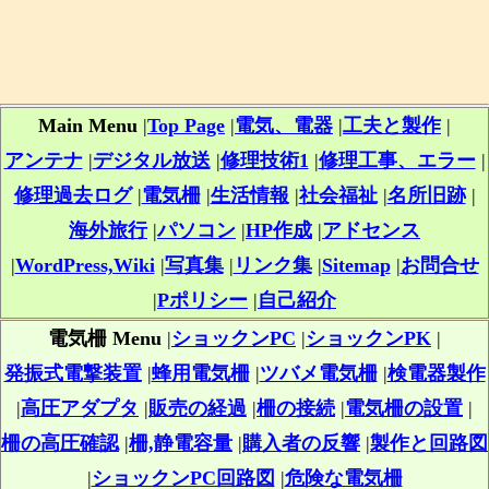
Main Menu
|
Top Page
|
電気、電器
|
工夫と製作
|
アンテナ
|
デジタル放送
|
修理技術1
|
修理工事、エラー
|
修理過去ログ
|
電気柵
|
生活情報
|
社会福祉
|
名所旧跡
|
海外旅行
|
パソコン
|
HP作成
|
アドセンス
|
WordPress,Wiki
|
写真集
|
リンク集
|
Sitemap
|
お問合せ
|
Pポリシー
|
自己紹介
電気柵 Menu
|
ショックンPC
|
ショックンPK
|
発振式電撃装置
|
蜂用電気柵
|
ツバメ電気柵
|
検電器製作
|
高圧アダプタ
|
販売の経過
|
柵の接続
|
電気柵の設置
|
柵の高圧確認
|
柵,静電容量
|
購入者の反響
|
製作と回路図
|
ショックンPC回路図
|
危険な電気柵