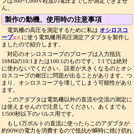
プは500~1,000V程度の電圧までしか測定できませ
ん。
製作の動機、使用時の注意事項
電気柵の高圧を測定するために私は
オシロスコ
ープ
に使う電気柵用高圧測定アダプタを製作し
楽天
ましたので紹介します。
対応のオシロスコープのプローブは入力抵抗
10MΩの10:1または100:1のものです。1:1では絶対
に使わないでください。誤差が大きくなるのとオシ
ロスコープの耐圧に問題が出ることがあります。つ
まり、オシロスコープを壊してしまう可能性があり
ます。
このアダプタは電気柵以外の直流や交流の測定に
は使えませんので注意してください。あくまでも
1/500秒以下のパルス用です。
もし1万ボルトの直流に使ったらこのアダプタが
約90Wの電力を消費するので抵抗が瞬時に焼け切れ