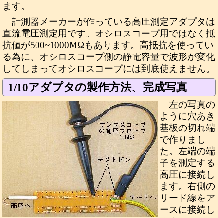
ます。
計測器メーカーが作っている高圧測定アダプタは
直流電圧測定用です。オシロスコープ用ではなく抵
抗値が500~1000MΩもあります。高抵抗を使ってい
る為に、オシロスコープ側の静電容量で波形が変化
してしまってオシロスコープには到底使えません。
1/10アダプタの製作方法、完成写真
左の写真の
ように穴あき
基板の切れ端
で作りまし
た。左端の端
子を測定する
高圧に接続し
ます。右側の
リード線をア
ースに接続し