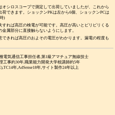
はオシロスコープで測定して出荷していましたが、これから
荷できます。ショックンPKは左から6個、ショックンPCは
時)
夫すれば高圧の検電が可能です。高圧が高いとピリピリくる
の金属部分に直接触らないようにします。
意できれば高圧のおよその電圧がわかります。漏電の程度も
合種電気通信工事担任者,第1級アマチュア無線技士
理工事約30年,職業能力開発大学校講師約5年
(GPE),TC14年,AdSense18年,サイト製作24年以上