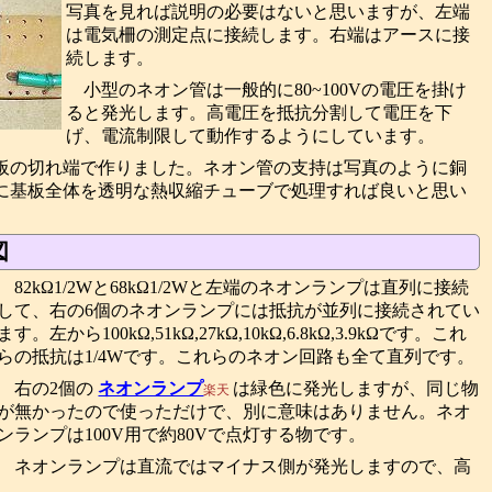
写真を見れば説明の必要はないと思いますが、左端
は電気柵の測定点に接続します。右端はアースに接
続します。
小型のネオン管は一般的に80~100Vの電圧を掛け
ると発光します。高電圧を抵抗分割して電圧を下
げ、電流制限して動作するようにしています。
板の切れ端で作りました。ネオン管の支持は写真のように銅
に基板全体を透明な熱収縮チューブで処理すれば良いと思い
図
82kΩ1/2Wと68kΩ1/2Wと左端のネオンランプは直列に接続
して、右の6個のネオンランプには抵抗が並列に接続されてい
ます。左から100kΩ,51kΩ,27kΩ,10kΩ,6.8kΩ,3.9kΩです。これ
らの抵抗は1/4Wです。これらのネオン回路も全て直列です。
右の2個の
ネオンランプ
は緑色に発光しますが、同じ物
楽天
が無かったので使っただけで、別に意味はありません。ネオ
ンランプは100V用で約80Vで点灯する物です。
ネオンランプは直流ではマイナス側が発光しますので、高