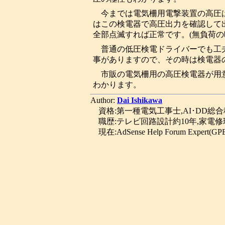
今までは電気柵用電撃装置の高圧
はこの検電器で高圧出力を確認して出
全部点滅すれば正常です。(無負荷の
普通の低圧検電ドライバーでも工
事がありますので、その時は検電器
市販の電気柵用の高圧検電器が用
わかります。
Author:
Dai Ishikawa
資格:第一種電気工事士,AI･DD総
職歴:テレビ回路設計約10年,家電修
現在:AdSense Help Forum Expert