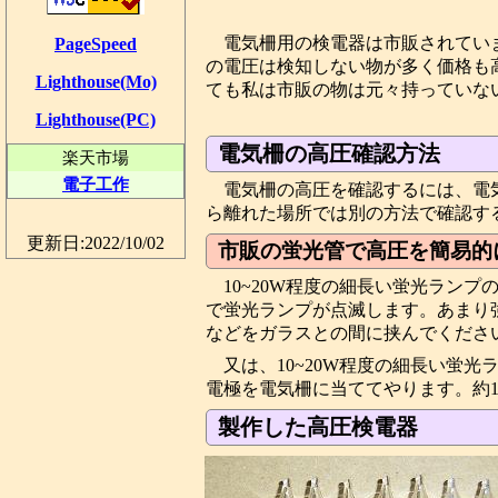
電気柵用の検電器は市販されていま
PageSpeed
の電圧は検知しない物が多く価格も
Lighthouse(Mo)
ても私は市販の物は元々持っていな
Lighthouse(PC)
電気柵の高圧確認方法
楽天市場
電子工作
電気柵の高圧を確認するには、電
ら離れた場所では別の方法で確認す
更新日:2022/10/02
市販の蛍光管で高圧を簡易的
10~20W程度の細長い蛍光ラン
で蛍光ランプが点滅します。あまり
などをガラスとの間に挟んでくださ
又は、10~20W程度の細長い蛍
電極を電気柵に当ててやります。約1
製作した高圧検電器