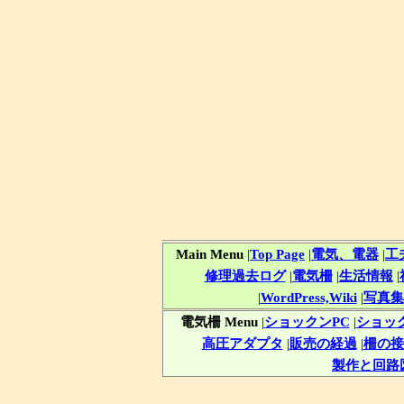
Main Menu
|
Top Page
|
電気、電器
|
工
修理過去ログ
|
電気柵
|
生活情報
|
|
WordPress,Wiki
|
写真集
電気柵 Menu
|
ショックンPC
|
ショッ
高圧アダプタ
|
販売の経過
|
柵の接
製作と回路