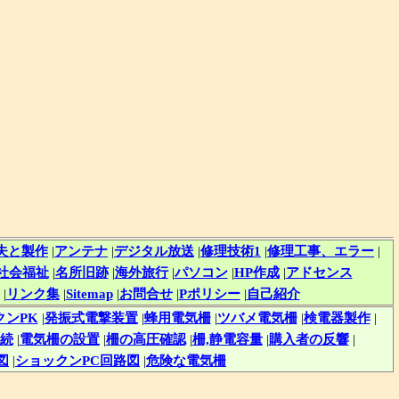
夫と製作
|
アンテナ
|
デジタル放送
|
修理技術1
|
修理工事、エラー
|
社会福祉
|
名所旧跡
|
海外旅行
|
パソコン
|
HP作成
|
アドセンス
|
リンク集
|
Sitemap
|
お問合せ
|
Pポリシー
|
自己紹介
クンPK
|
発振式電撃装置
|
蜂用電気柵
|
ツバメ電気柵
|
検電器製作
|
続
|
電気柵の設置
|
柵の高圧確認
|
柵,静電容量
|
購入者の反響
|
図
|
ショックンPC回路図
|
危険な電気柵