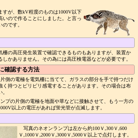
すが、数kV程度のものは1000V以下
高いので作ることにしました。と言っ
いのです。
気柵の高圧発生装置で確認できるものもありますが、装置か
るしかありません。その為には高圧検電器などが必要です。
に確認する方法
プの片側の電極を電気柵に当てて、ガラスの部分を手で持つだけ
強く持つとピリピリ感電することがあります。その場合は布
い。
光ランプの片側の電極を地面や草などに接触させて、もう一方の
000V以上の電圧があれば蛍光管が点滅します。
写真のネオンランプは左から約100Ｖ,300Ｖ,600
Ｖ,1000Ｖ,2000Ｖ,3000Ｖ,5000Ｖ以上で点灯します。