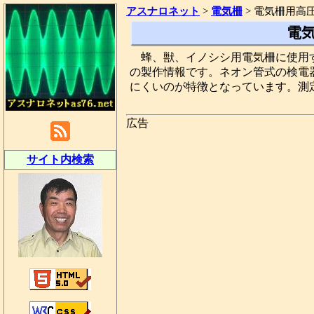
アスナロネット
>
電気柵
>
電気柵用高
電
蜂、獣、イノシシ用電気柵に使用
の製作情報です。ネオン管式の検電
にくいのが特徴となっています。測
広告
サイト内検索