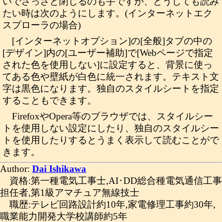
いでさっさと閉じるのも手ですが、どうしても読み
たい時は次のようにします。(インターネットエク
スプローラの場合)
[インターネットオプション]の[全般]タブの中の
[デザイン]内の[ユーザー補助]で[Webページで指定
された色を使用しない]に設定すると、背景に使っ
てある色や壁紙が白色に統一されます。テキスト文
字は黒色になります。独自のスタイルシートを指定
することもできます。
FirefoxやOpera等のブラウザでは、スタイルシー
トを使用しない設定にしたり、独自のスタイルシー
トを使用したりするとうまく表示して読むことがで
きます。
Author:
Dai Ishikawa
資格:第一種電気工事士,AI･DD総合種電気通信工事
担任者,第1級アマチュア無線技士
職歴:テレビ回路設計約10年,家電修理工事約30年,
職業能力開発大学校講師約5年