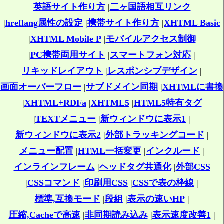
英語サイト作り方
|
二ヶ国語相互リンク
|
hreflang属性の設定
|
携帯サイト作り方
|
XHTML Basic
|
XHTML Mobile P
|
モバイルアクセス制御
|
PC携帯両用サイト
|
スマートフォン対応
|
リキッドレイアウト
|
レスポンシブデザイン
|
画面オーバーフロー
|
サブドメイン同期
|
XHTMLに書換
|
XHTML+RDFa
|
XHTML5
|
HTML5特有タグ
|
TEXTメニュー
|
新ウィンドウに表示1
|
新ウィンドウに表示2
|
外部トラッキングコード
|
メニュー配置
|
HTML一括変更
|
インクルード
|
インラインフレーム
|
ヘッドタグ共通化
|
外部CSS
|
CSSコマンド
|
印刷用CSS
|
CSSで表の枠線
|
標準,互換モード
|
段組
|
表示の速いHP
|
圧縮,Cacheで高速
|
非同期読み込み
|
表示速度改善1
|