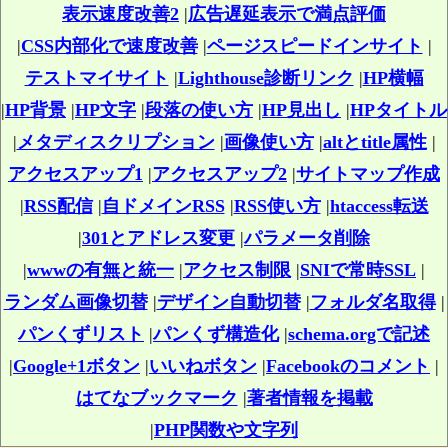
表示速度改善2
|
広告遅延表示で満点評価
|
CSS内部化で速度改善
|
ページスピードインサイト
|
テストマイサイト
|
Lighthouse診断リンク
|
HP横幅
|
HP背景
|
HP文字
|
段落の使い方
|
HP見出し
|
HPタイトル
|
メタディスクリプション
|
画像使い方
|
altとtitle属性
|
アクセスアップ1
|
アクセスアップ2
|
サイトマップ作成
|
RSS配信
|
自ドメインRSS
|
RSS使い方
|
htaccess転送
|
301とアドレス変更
|
パラメータ削除
|
wwwの有無と統一
|
アクセス制限
|
SNIで常時SSL
|
ランダム画像切替
|
デザイン自動切替
|
フォルダ名取得
|
パンくずリスト
|
パンくず構造化
|
schema.orgで記述
|
Google+1ボタン
|
いいねボタン
|
Facebookのコメント
|
はてなブックマーク
|
著者情報を掲載
|
PHP関数や文字列