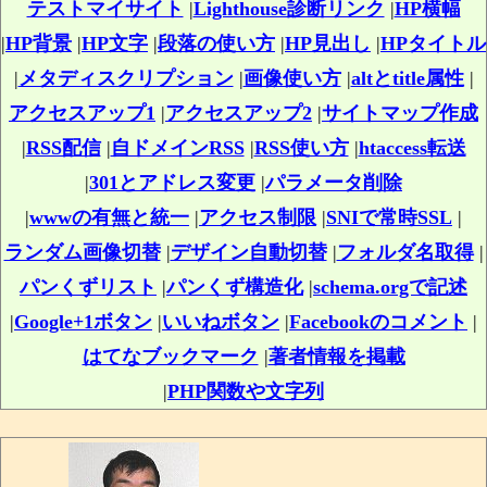
テストマイサイト
|
Lighthouse診断リンク
|
HP横幅
|
HP背景
|
HP文字
|
段落の使い方
|
HP見出し
|
HPタイトル
|
メタディスクリプション
|
画像使い方
|
altとtitle属性
|
アクセスアップ1
|
アクセスアップ2
|
サイトマップ作成
|
RSS配信
|
自ドメインRSS
|
RSS使い方
|
htaccess転送
|
301とアドレス変更
|
パラメータ削除
|
wwwの有無と統一
|
アクセス制限
|
SNIで常時SSL
|
ランダム画像切替
|
デザイン自動切替
|
フォルダ名取得
|
パンくずリスト
|
パンくず構造化
|
schema.orgで記述
|
Google+1ボタン
|
いいねボタン
|
Facebookのコメント
|
はてなブックマーク
|
著者情報を掲載
|
PHP関数や文字列