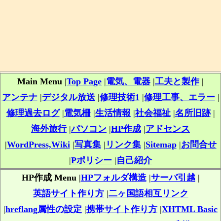
Main Menu
|
Top Page
|
電気、電器
|
工夫と製作
|
アンテナ
|
デジタル放送
|
修理技術1
|
修理工事、エラー
|
修理過去ログ
|
電気柵
|
生活情報
|
社会福祉
|
名所旧跡
|
海外旅行
|
パソコン
|
HP作成
|
アドセンス
|
WordPress,Wiki
|
写真集
|
リンク集
|
Sitemap
|
お問合せ
|
Pポリシー
|
自己紹介
HP作成 Menu
|
HPフォルダ構造
|
サーバ引越
|
英語サイト作り方
|
二ヶ国語相互リンク
|
hreflang属性の設定
|
携帯サイト作り方
|
XHTML Basic