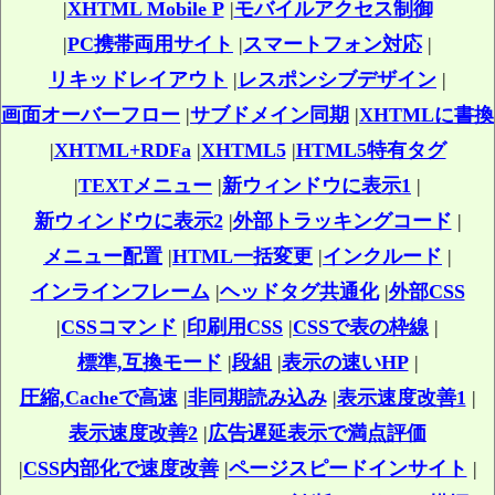
|
XHTML Mobile P
|
モバイルアクセス制御
|
PC携帯両用サイト
|
スマートフォン対応
|
リキッドレイアウト
|
レスポンシブデザイン
|
画面オーバーフロー
|
サブドメイン同期
|
XHTMLに書換
|
XHTML+RDFa
|
XHTML5
|
HTML5特有タグ
|
TEXTメニュー
|
新ウィンドウに表示1
|
新ウィンドウに表示2
|
外部トラッキングコード
|
メニュー配置
|
HTML一括変更
|
インクルード
|
インラインフレーム
|
ヘッドタグ共通化
|
外部CSS
|
CSSコマンド
|
印刷用CSS
|
CSSで表の枠線
|
標準,互換モード
|
段組
|
表示の速いHP
|
圧縮,Cacheで高速
|
非同期読み込み
|
表示速度改善1
|
表示速度改善2
|
広告遅延表示で満点評価
|
CSS内部化で速度改善
|
ページスピードインサイト
|