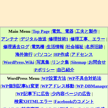
Main Menu
|
Top Page
|
電気、電器
|
工夫と製作
|
アンテナ
|
デジタル放送
|
修理技術1
|
修理工事、エラー
|
修理過去ログ
|
電気柵
|
生活情報
|
社会福祉
|
名所旧跡
|
海外旅行
|
パソコン
|
HP作成
|
アドセンス
|
WordPress,Wiki
|
写真集
|
リンク集
|
Sitemap
|
お問合せ
|
Pポリシー
|
自己紹介
WordPress Menu
|
WP設置方法
|
WP不具合対処法
|
WP個別記事h1変更
|
WPアドレス移動
|
WP-DBManager
|
WP記事下に広告
|
少内容ページの広告
|
検索XHTMLエラー
|
Facebookのコメント