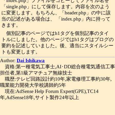
「index.php」ファイルをコピーしてファイル名を
「single.php」にして保存します。内容を次のよう
に変更します。もちろん、「header.php」の中に該
当の記述がある場合は、 「index.php」内に持って
きます。
個別記事のページではh1タグを個別記事のタイ
トルにしました。他のページではh1タグはブログの
要約を記述していました。後、適当にスタイルシー
トも変更します。
Author:
Dai Ishikawa
資格:第一種電気工事士,AI･DD総合種電気通信工事
担任者,第1級アマチュア無線技士
職歴:テレビ回路設計約10年,家電修理工事約30年,
職業能力開発大学校講師約5年
現在:AdSense Help Forum Expert(GPE),TC14
年,AdSense18年,サイト製作24年以上