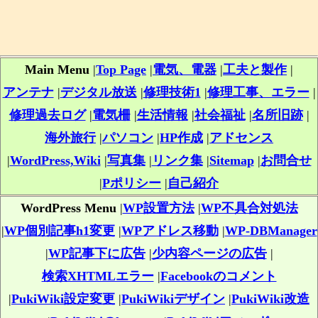
Main Menu
|
Top Page
|
電気、電器
|
工夫と製作
|
アンテナ
|
デジタル放送
|
修理技術1
|
修理工事、エラー
|
修理過去ログ
|
電気柵
|
生活情報
|
社会福祉
|
名所旧跡
|
海外旅行
|
パソコン
|
HP作成
|
アドセンス
|
WordPress,Wiki
|
写真集
|
リンク集
|
Sitemap
|
お問合せ
|
Pポリシー
|
自己紹介
WordPress Menu
|
WP設置方法
|
WP不具合対処法
|
WP個別記事h1変更
|
WPアドレス移動
|
WP-DBManager
|
WP記事下に広告
|
少内容ページの広告
|
検索XHTMLエラー
|
Facebookのコメント
|
PukiWiki設定変更
|
PukiWikiデザイン
|
PukiWiki改造