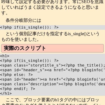
吟味して設定する必要があります。常にSEOを意識
していればうまく設定できるようになると思いま
す。
条件分岐部分には
<?php if(is_single()): ?>
という個別記事だけを指定するis_single()という
ものを使いました。
実際のスクリプト
<h1>

<?php if(is_single()): ?>

<span class="storytitle_s"><?php the_title();
<span id="header_s"><a href="<?php bloginfo('
<?php else: ?>

<span id="header"><a href="<?php bloginfo('ur
<span class="description"><?php bloginfo('des
<?php endif; ?>

</h1>
ここで、ブロック要素のh1タグの中にはブロッ