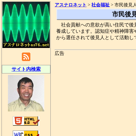
アスナロネット
>
社会福祉
>
市民後見
市民後見
社会貢献への意欲が高い住民で後
養成しています。認知症や精神障害
から選任されて後見人として活動し
広告
サイト内検索