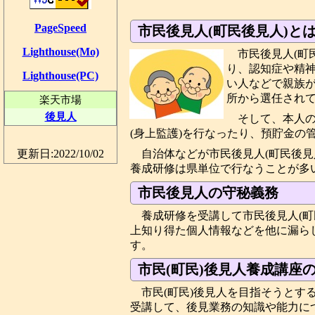
PageSpeed
市民後見人(町民後見人)と
Lighthouse(Mo)
市民後見人(町
り、認知症や精
Lighthouse(PC)
い人などで親族が
所から選任され
楽天市場
後見人
そして、本人
(身上監護)を行なったり、預貯金の
自治体などが市民後見人(町民後
更新日:2022/10/02
養成研修は県単位で行なうことが多
市民後見人の守秘義務
養成研修を受講して市民後見人(
上知り得た個人情報などを他に漏ら
す。
市民(町民)後見人養成講座
市民(町民)後見人を目指そうとす
受講して、後見業務の知識や能力に