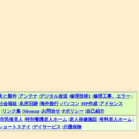
夫と製作
|
アンテナ
|
デジタル放送
|
修理技術1
|
修理工事、エラー
|
社会福祉
|
名所旧跡
|
海外旅行
|
パソコン
|
HP作成
|
アドセンス
|
リンク集
|
Sitemap
|
お問合せ
|
Pポリシー
|
自己紹介
市民後見人
|
特別養護老人ホーム
|
老人保健施設
|
有料老人ホーム
|
ショートステイ
|
デイサービス
|
介護保険