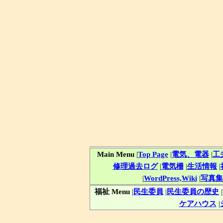
Main Menu
|
Top Page
|
電気、電器
|
工
修理過去ログ
|
電気柵
|
生活情報
|
|
WordPress,Wiki
|
写真集
福祉 Menu
|
民生委員
|
民生委員の歴史
|
ケアハウス
|