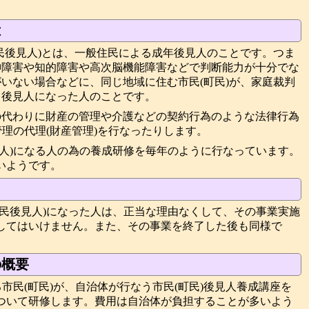
は
民後見人)とは、一般住民による成年後見人のことです。つま
神障害や知的障害や高次脳機能障害などで判断能力が十分でな
いない場合などに、同じ地域に住む市民(町民)が、家庭裁判
て後見人になった人のことです。
の代わりに財産の管理や介護などの契約行為のような法律行為
管理の代理(財産管理)を行なったりします。
見人)になる人の為の養成研修を毎年のように行なっています。
いようです。
町民後見人)になった人は、正当な理由なくして、その事業実施
してはいけません。また、その事業を終了した後も同様で
の概要
る市民(町民)が、自治体が行なう市民(町民)後見人養成講座を
ついて研修します。費用は自治体が負担することが多いよう