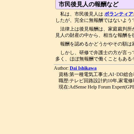
市民後見人の報酬など
私は、市民後見人は
ボランティア
したが、完全に無報酬ではないよう
法律上は後見報酬は、家庭裁判所
見人の財産の中から、相当な報酬を
報酬を認めるかどうかやその額は
しかし、研修で弁護士の方が言っ
多く、ほぼ無報酬で働くこともある
Author:
Dai Ishikawa
資格:第一種電気工事士,AI･DD総
職歴:テレビ回路設計約10年,家電修
現在:AdSense Help Forum Expert