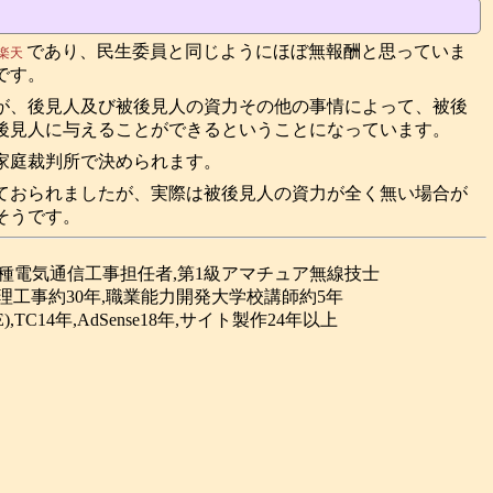
であり、民生委員と同じようにほぼ無報酬と思っていま
楽天
です。
が、後見人及び被後見人の資力その他の事情によって、被後
後見人に与えることができるということになっています。
家庭裁判所で決められます。
ておられましたが、実際は被後見人の資力が全く無い場合が
そうです。
合種電気通信工事担任者,第1級アマチュア無線技士
理工事約30年,職業能力開発大学校講師約5年
(GPE),TC14年,AdSense18年,サイト製作24年以上