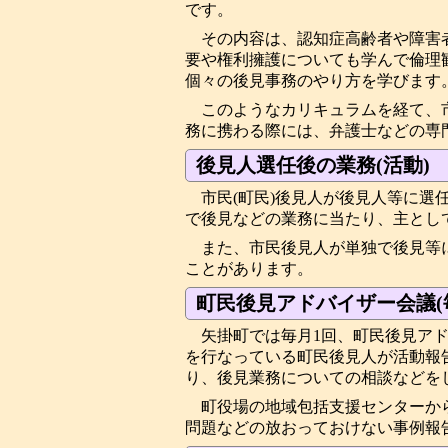
です。
その内容は、認知症高齢者や障害
要や権利擁護についても学んで倫理
個々の後見事務のやり方を学びます
このようなカリキュラムを経て、
務に携わる際には、弁護士などの専
後見人選任後の業務(活動)
市民(町民)後見人が後見人等に
で後見などの業務に当たり、主とし
また、市民後見人が単独で後見等
ことがあります。
町民後見アドバイザー会議(毎
矢掛町では毎月1回、町民後見ア
を行なっている町民後見人が活動報
り、後見業務についての相談などを
町役場の地域包括支援センターか
問題などの放おっておけない事例報